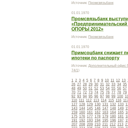
Источник:
Промсвязьбанк
01.01.1970
Промсвязьбанк выступи
«Предпринимательский 
ОПОРЫ 2012»
Источник:
Промсвязьбанк
01.01.1970
Примсоцбанк снижает п
ипотеки по паспорту
Источник:
Дополнительный офис П
74/1)
1
2
3
4
5
6
7
8
9
10
11
12
13
26
27
28
29
30
31
32
33
34
35
48
49
50
51
52
53
54
55
56
57
70
71
72
73
74
75
76
77
78
79
92
93
94
95
96
97
98
99
100
1
110
111
112
113
114
115
116
11
127
128
129
130
131
132
133
1
143
144
145
146
147
148
149
1
159
160
161
162
163
164
165
1
175
176
177
178
179
180
181
1
191
192
193
194
195
196
197
1
207
208
209
210
211
212
213
2