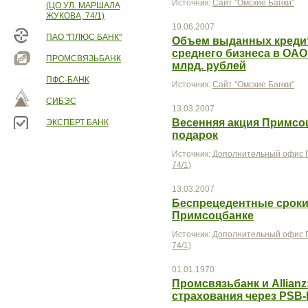
Источник:
Сайт "Омские Банки"
(ЦО УЛ. МАРШАЛА
ЖУКОВА, 74/1)
19.06.2007
ПАО "ПЛЮС БАНК"
Объем выданных кредит
среднего бизнеса в ОАО
ПРОМСВЯЗЬБАНК
млрд. рублей
ПФС-БАНК
Источник:
Сайт "Омские Банки"
СИБЭС
13.03.2007
Весенняя акция Примсоц
ЭКСПЕРТ БАНК
подарок
Источник:
Дополнительный офис П
74/1)
13.03.2007
Беспрецедентные сроки
Примсоцбанке
Источник:
Дополнительный офис П
74/1)
01.01.1970
Промсвязьбанк и Allian
страхования через PSB-R