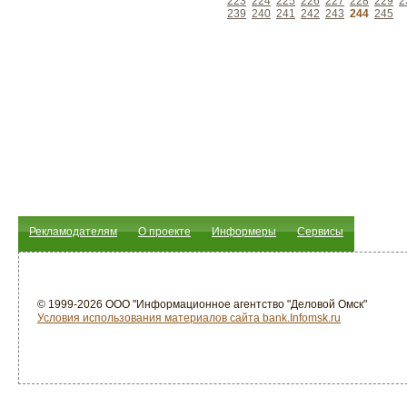
223
224
225
226
227
228
229
2
239
240
241
242
243
244
245
Рекламодателям
О проекте
Информеры
Сервисы
© 1999-2026 ООО "Информационное агентство "Деловой Омск"
Условия использования материалов сайта bank.Infomsk.ru