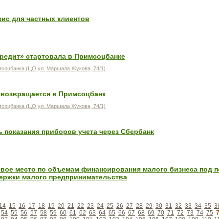
ис для частных клиентов
кредит» стартовала в Примсоцбанке
соцбанка (ЦО ул. Маршала Жукова, 74/1)
 возвращается в Примсоцбанк
соцбанка (ЦО ул. Маршала Жукова, 74/1)
 показания приборов учета через Сбербанк
рвое место по объемам финансирования малого бизнеса под 
ержки малого предпринимательства
14
15
16
17
18
19
20
21
22
23
24
25
26
27
28
29
30
31
32
33
34
35
3
54
55
56
57
58
59
60
61
62
63
64
65
66
67
68
69
70
71
72
73
74
75