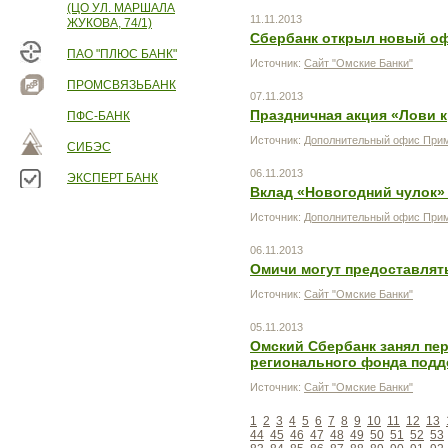
(ЦО УЛ. МАРШАЛА
11.11.2013
ЖУКОВА, 74/1)
Сбербанк открыл новый оф
ПАО "ПЛЮС БАНК"
Источник:
Сайт "Омские Банки"
ПРОМСВЯЗЬБАНК
07.11.2013
Праздничная акция «Лови 
ПФС-БАНК
Источник:
Дополнительный офис Прим
СИБЭС
06.11.2013
ЭКСПЕРТ БАНК
Вклад «Новогодний чулок»
Источник:
Дополнительный офис Прим
06.11.2013
Омичи могут предоставлять
Источник:
Сайт "Омские Банки"
05.11.2013
Омский Сбербанк занял пе
регионального фонда подд
Источник:
Сайт "Омские Банки"
1
2
3
4
5
6
7
8
9
10
11
12
13
44
45
46
47
48
49
50
51
52
53