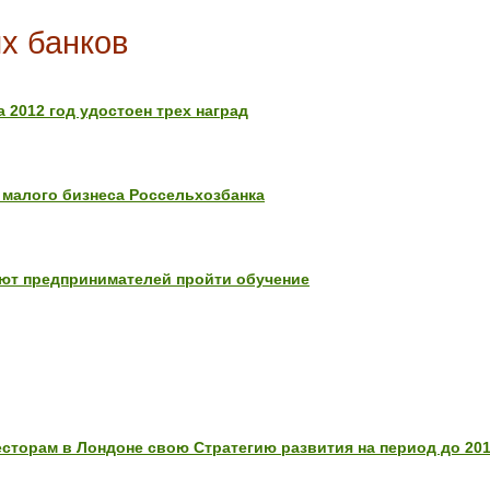
х банков
 2012 год удостоен трех наград
 малого бизнеса Россельхозбанка
ют предпринимателей пройти обучение
сторам в Лондоне свою Стратегию развития на период до 201