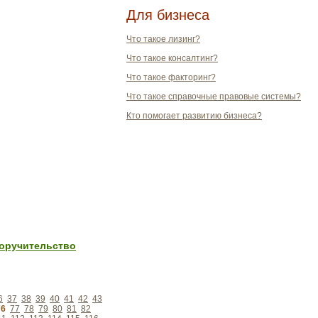
Для бизнеса
Что такое лизинг?
Что такое консалтинг?
Что такое факторинг?
Что такое справочные правовые системы?
Кто помогает развитию бизнеса?
поручительство
6
37
38
39
40
41
42
43
76
77
78
79
80
81
82