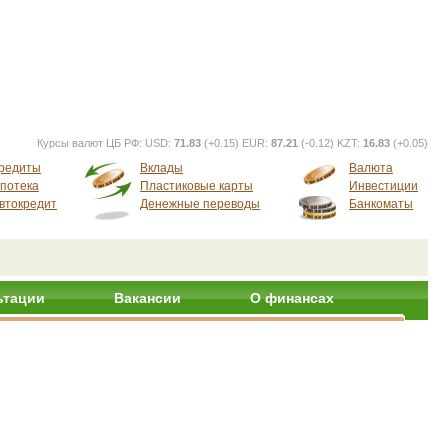
Курсы валют ЦБ РФ:
USD:
71.83
(+0.15) EUR:
87.21
(-0.12) KZT:
16.83
(+0.05)
редиты
Вклады
Валюта
потека
Пластиковые карты
Инвестиции
втокредит
Денежные переводы
Банкоматы
ьтации
Вакансии
О финансах