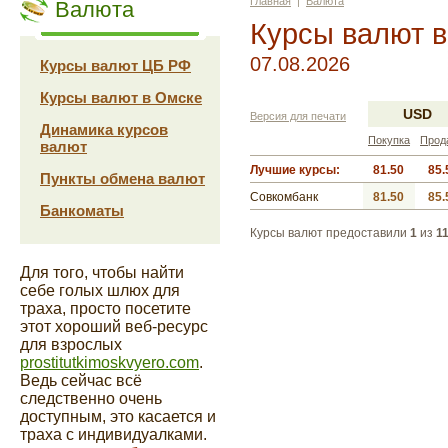
Главная
|
Валюта
Валюта
Курсы валют 
07.08.2026
Курсы валют ЦБ РФ
Курсы валют в Омске
USD
Версия для печати
Динамика курсов
Покупка
Прод
валют
Лучшие курсы:
81.50
85.
Пункты обмена валют
Совкомбанк
81.50
85.
Банкоматы
Курсы валют предоставили
1
из
1
Для того, чтобы найти
себе голых шлюх для
траха, просто посетите
этот хороший веб-ресурс
для взрослых
prostitutkimoskvyero.com
.
Ведь сейчас всё
следственно очень
доступным, это касается и
траха с индивидуалками.