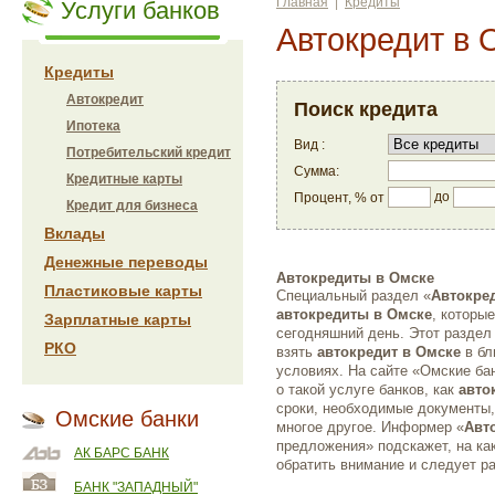
Главная
|
Кредиты
Услуги банков
Автокредит в 
Кредиты
Автокредит
Поиск кредита
Ипотека
Вид :
Потребительский кредит
Сумма:
Кредитные карты
до
Процент, % от
Кредит для бизнеса
Вклады
Денежные переводы
Автокредиты в Омске
Пластиковые карты
Специальный раздел «
Автокре
автокредиты в Омске
, которы
Зарплатные карты
сегодняшний день. Этот раздел 
РКО
взять
автокредит в Омске
в бл
условиях. На сайте «Омские б
о такой услуге банков, как
авто
сроки, необходимые документы,
Омские банки
многое другое. Информер «
Авт
предложения» подскажет, на ка
АК БАРС БАНК
обратить внимание и следует р
БАНК "ЗАПАДНЫЙ"