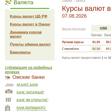
Главная
|
Валюта
Валюта
Курсы валют 
07.08.2026
Курсы валют ЦБ РФ
Курсы валют в Омске
USD
Версия для печати
Динамика курсов
Покупка
Прод
валют
Лучшие курсы:
81.50
85.
Пункты обмена валют
Совкомбанк
81.50
85.
Банкоматы
Курсы валют предоставили
1
из
1
сублимация на кофейных
кружках
Омские банки
АК БАРС БАНК
БАНК "ЗАПАДНЫЙ"
БАНК "ФК ОТКРЫТИЕ"
БАНК ЖИЛИЩНОГО