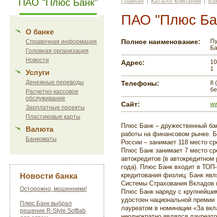
ПАО "Плюс Банк"
Главная
|
Каталог компаний
|
Ба
ПАО "Плюс Ба
О банке
Полное наименование:
Пу
Справочная информация
Ба
Головная организация
Новости
Адрес:
10
1
Услуги
Денежные переводы
Телефоны:
8 
бе
Расчетно-кассовое
обслуживание
Сайт:
ww
Зарплатные проекты
Пластиковые карты
Плюс Банк – дружественный ба
Валюта
работы на финансовом рынке. Б
Банкоматы
России – занимает
118
место сре
Плюс Банк занимает
7
место ср
автокредитов (в автокредитном 
года). Плюс Банк входит в
ТОП-
кредитования физлиц. Банк явл
Новости банка
Системы Страхования Вкладов (
Осторожно, мошенники!
Плюс Банк наряду с крупнейши
удостоен национальной премии 
Плюс Банк выбрал
лауреатом в номинации «За вкла
решение R-Style Softlab
неоднократно являлся лауреат