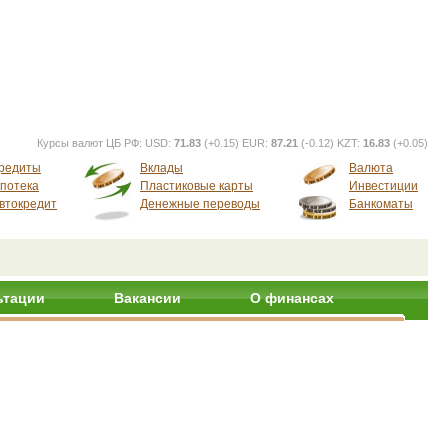
Курсы валют ЦБ РФ:
USD:
71.83
(+0.15) EUR:
87.21
(-0.12) KZT:
16.83
(+0.05)
редиты
Вклады
Валюта
потека
Пластиковые карты
Инвестиции
втокредит
Денежные переводы
Банкоматы
ьтации
Вакансии
О финансах