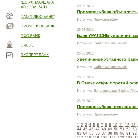
(ЦО УЛ. МАРШАЛА
29.05.2012
ЖУКОВА, 74/1)
Промсвязьбанк объявляет 
ПАО "ПЛЮС БАНК"
Источник:
Промсвязьбанк
ПРОМСВЯЗЬБАНК
29.05.2012
Банк УРАЛСИБ увеличил ма
ПФС-БАНК
Источник:
Сайт "Омские Банки"
СИБЭС
25.05.2012
ЭКСПЕРТ БАНК
Увеличение Уставного Капи
Источник:
Сайт "Омские Банки"
25.05.2012
В Омске открыт третий оф
Источник:
Дополнительный офис Прим
23.05.2012
Промсвязьбанк возглавляе
Источник:
Промсвязьбанк
1
2
3
4
5
6
7
8
9
10
11
12
13
44
45
46
47
48
49
50
51
52
53
83
84
85
86
87
88
89
90
91
92
117
118
119
120
121
122
123
1