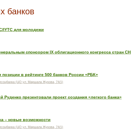
х банков
IC/IYTC для молодежи
енеральным спонсором IX облигационного конгресса стран СН
 позиции в рейтинге 500 банков России «РБК»
соцбанка (ЦО ул. Маршала Жукова, 74/1)
 Руденко презентовали проект создания «легкого банка»
а – новые возможности
соцбанка (ЦО ул. Маршала Жукова, 74/1)