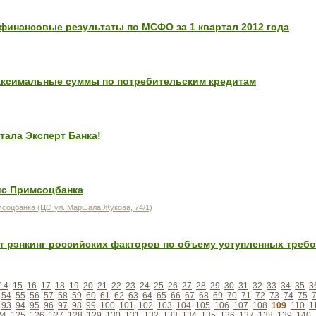
финансовые результаты по МСФО за 1 квартал 2012 года
ксимальные суммы по потребительским кредитам
тала Эксперт Банка!
ис Примсоцбанка
соцбанка (ЦО ул. Маршала Жукова, 74/1)
т рэнкинг российских факторов по объему уступленных треб
14
15
16
17
18
19
20
21
22
23
24
25
26
27
28
29
30
31
32
33
34
35
3
54
55
56
57
58
59
60
61
62
63
64
65
66
67
68
69
70
71
72
73
74
75
93
94
95
96
97
98
99
100
101
102
103
104
105
106
107
108
109
110
1
24
125
126
127
128
129
130
131
132
133
134
135
136
137
138
139
140