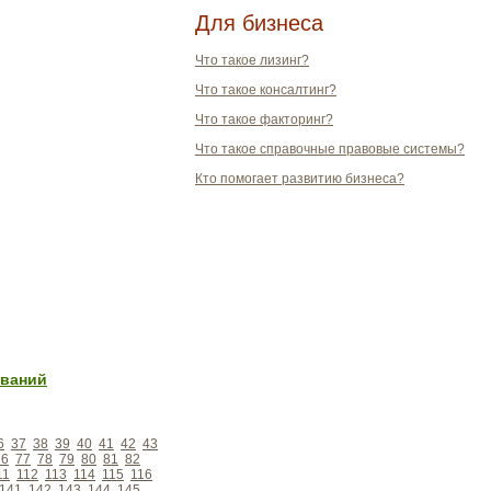
Для бизнеса
Что такое лизинг?
Что такое консалтинг?
Что такое факторинг?
Что такое справочные правовые системы?
Кто помогает развитию бизнеса?
ований
6
37
38
39
40
41
42
43
76
77
78
79
80
81
82
11
112
113
114
115
116
141
142
143
144
145