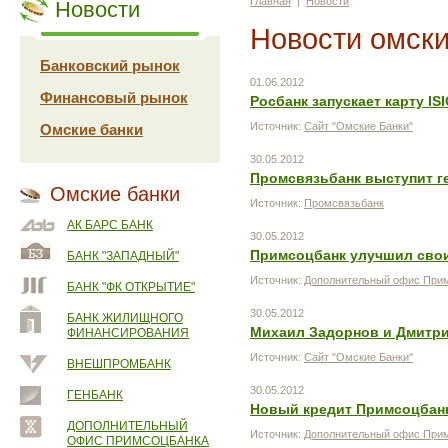
Главная
|
Новости
Новости
Новости омски
Банковский рынок
01.06.2012
Финансовый рынок
Росбанк запускает карту IS
Источник:
Сайт "Омские Банки"
Омские банки
30.05.2012
Промсвязьбанк выступит г
Омские банки
Источник:
Промсвязьбанк
АК БАРС БАНК
30.05.2012
Примсоцбанк улучшил свои
БАНК "ЗАПАДНЫЙ"
Источник:
Дополнительный офис Прим
БАНК "ФК ОТКРЫТИЕ"
30.05.2012
БАНК ЖИЛИЩНОГО
Михаил Задорнов и Дмитрий
ФИНАНСИРОВАНИЯ
Источник:
Сайт "Омские Банки"
ВНЕШПРОМБАНК
30.05.2012
ГЕНБАНК
Новый кредит Примсоцбанк
ДОПОЛНИТЕЛЬНЫЙ
Источник:
Дополнительный офис Прим
ОФИС ПРИМСОЦБАНКА