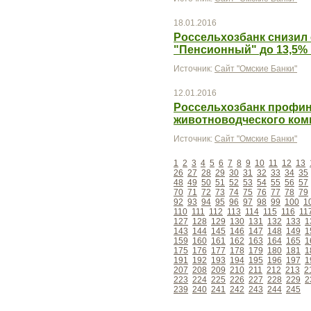
18.01.2016
Россельхозбанк снизил 
"Пенсионный" до 13,5%
Источник:
Сайт "Омские Банки"
12.01.2016
Россельхозбанк профин
животноводческого ком
Источник:
Сайт "Омские Банки"
1
2
3
4
5
6
7
8
9
10
11
12
13
26
27
28
29
30
31
32
33
34
35
48
49
50
51
52
53
54
55
56
57
70
71
72
73
74
75
76
77
78
79
92
93
94
95
96
97
98
99
100
1
110
111
112
113
114
115
116
11
127
128
129
130
131
132
133
1
143
144
145
146
147
148
149
1
159
160
161
162
163
164
165
1
175
176
177
178
179
180
181
1
191
192
193
194
195
196
197
1
207
208
209
210
211
212
213
2
223
224
225
226
227
228
229
2
239
240
241
242
243
244
245