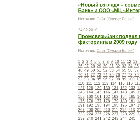
«Новый взгляд» – совм
Банк» и ООО «МЦ «Инте
Источник:
Сайт "Омские Банки"
24.02.2010
Промсвязьбанк подвел 
факторинга в 2009 году
Источник:
Сайт "Омские Банки"
1
2
3
4
5
6
7
8
9
10
11
12
13
26
27
28
29
30
31
32
33
34
35
48
49
50
51
52
53
54
55
56
57
70
71
72
73
74
75
76
77
78
79
92
93
94
95
96
97
98
99
100
1
110
111
112
113
114
115
116
11
127
128
129
130
131
132
133
1
143
144
145
146
147
148
149
1
159
160
161
162
163
164
165
1
175
176
177
178
179
180
181
1
191
192
193
194
195
196
197
1
207
208
209
210
211
212
213
2
223
224
225
226
227
228
229
2
239
240
241
242
243
244
245