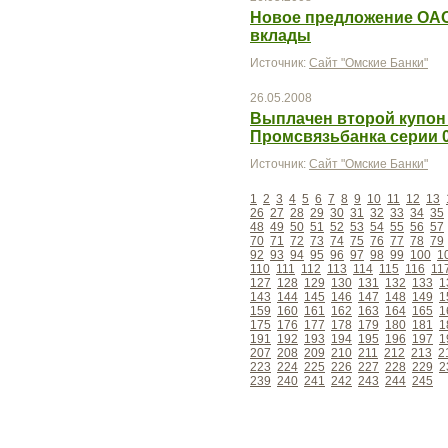
Новое предложение ОАО
вклады
Источник:
Сайт "Омские Банки"
26.05.2008
Выплачен второй купон
Промсвязьбанка серии 
Источник:
Сайт "Омские Банки"
1
2
3
4
5
6
7
8
9
10
11
12
13
26
27
28
29
30
31
32
33
34
35
48
49
50
51
52
53
54
55
56
57
70
71
72
73
74
75
76
77
78
79
92
93
94
95
96
97
98
99
100
1
110
111
112
113
114
115
116
11
127
128
129
130
131
132
133
1
143
144
145
146
147
148
149
1
159
160
161
162
163
164
165
1
175
176
177
178
179
180
181
1
191
192
193
194
195
196
197
1
207
208
209
210
211
212
213
2
223
224
225
226
227
228
229
2
239
240
241
242
243
244
245