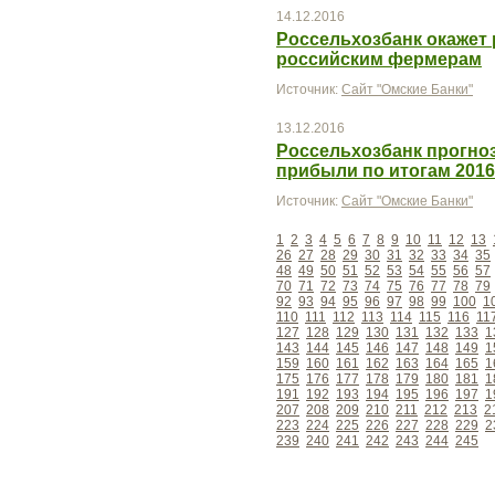
14.12.2016
Россельхозбанк окажет
российским фермерам
Источник:
Сайт "Омские Банки"
13.12.2016
Россельхозбанк прогно
прибыли по итогам 2016
Источник:
Сайт "Омские Банки"
1
2
3
4
5
6
7
8
9
10
11
12
13
26
27
28
29
30
31
32
33
34
35
48
49
50
51
52
53
54
55
56
57
70
71
72
73
74
75
76
77
78
79
92
93
94
95
96
97
98
99
100
1
110
111
112
113
114
115
116
11
127
128
129
130
131
132
133
1
143
144
145
146
147
148
149
1
159
160
161
162
163
164
165
1
175
176
177
178
179
180
181
1
191
192
193
194
195
196
197
1
207
208
209
210
211
212
213
2
223
224
225
226
227
228
229
2
239
240
241
242
243
244
245