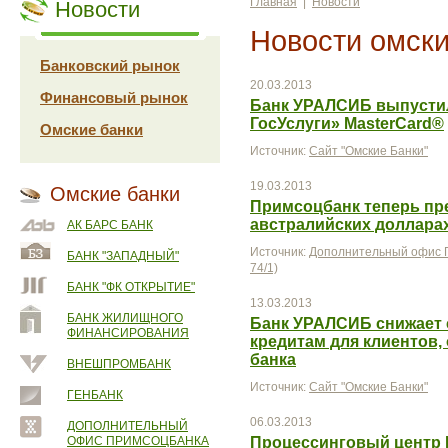
Главная
|
Новости
Новости
Новости омски
Банковский рынок
20.03.2013
Финансовый рынок
Банк УРАЛСИБ выпусти
ГосУслуги» MasterCard®
Омские банки
Источник:
Сайт "Омские Банки"
19.03.2013
Омские банки
Примсоцбанк теперь пре
австралийских доллара
АК БАРС БАНК
Источник:
Дополнительный офис П
БАНК "ЗАПАДНЫЙ"
74/1)
БАНК "ФК ОТКРЫТИЕ"
13.03.2013
БАНК ЖИЛИЩНОГО
Банк УРАЛСИБ снижает 
ФИНАНСИРОВАНИЯ
кредитам для клиентов,
банка
ВНЕШПРОМБАНК
Источник:
Сайт "Омские Банки"
ГЕНБАНК
06.03.2013
ДОПОЛНИТЕЛЬНЫЙ
ОФИС ПРИМСОЦБАНКА
Процессинговый центр 