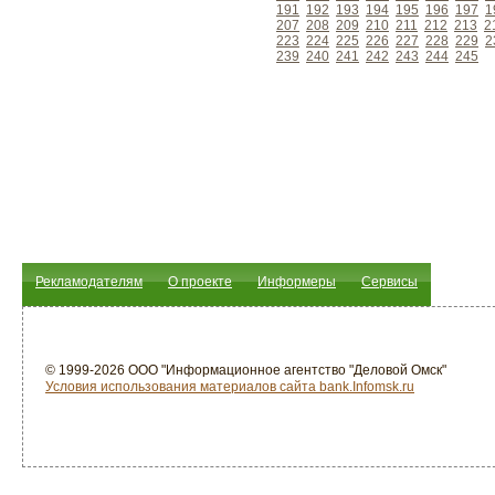
191
192
193
194
195
196
197
1
207
208
209
210
211
212
213
2
223
224
225
226
227
228
229
2
239
240
241
242
243
244
245
Рекламодателям
О проекте
Информеры
Сервисы
© 1999-2026 ООО "Информационное агентство "Деловой Омск"
Условия использования материалов сайта bank.Infomsk.ru