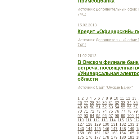
Примсоцбанка
Источник:
Дополнительный офис П
74/1)
15.02.2013
Кредит «Офицерский» п
Источник:
Дополнительный офис П
74/1)
11.02.2013
В Омском филиале банк
встреча, посвященная в
«Универсальная электро
области
Источник:
Сайт "Омские Банки"
1
2
3
4
5
6
7
8
9
10
11
12
13
26
27
28
29
30
31
32
33
34
35
48
49
50
51
52
53
54
55
56
57
70
71
72
73
74
75
76
77
78
79
92
93
94
95
96
97
98
99
100
1
110
111
112
113
114
115
116
11
127
128
129
130
131
132
133
1
143
144
145
146
147
148
149
1
159
160
161
162
163
164
165
1
175
176
177
178
179
180
181
1