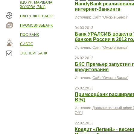
(ЦО УЛ. МАРШАЛА
HandyBank реализовали
ЖУКОВА, 74/1)
интернет-банкинга
ПАО "ПЛЮС БАНК"
Источник:
Сайт "Омские Банки"
ПРОМСВЯЗЬБАНК
04.03.2013
Банк УРАЛСИБ вошел в
ПФС-БАНК
банков России в 2012 го
СИБЭС
Источник:
Сайт "Омские Банки"
ЭКСПЕРТ БАНК
26.02.2013
БКС Премьер запустил 
кредитования
Источник:
Сайт "Омские Банки"
25.02.2013
Примсоцбанк расширяет
ВЭД
Источник:
Дополнительный офис П
74/1)
22.02.2013
Кредит «Легкий» - весе