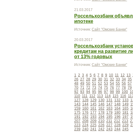
21.03.2017
Россельхозбанк объявля
ипотеке
Источник:
Сайт "Омские Банки"
20.03.2017
Россельхозбанк устано
кредитам на развитие л
от 13% годовых
Источник:
Сайт "Омские Банки"
1
2
3
4
5
6
7
8
9
10
11
12
13
26
27
28
29
30
31
32
33
34
35
48
49
50
51
52
53
54
55
56
57
70
71
72
73
74
75
76
77
78
79
92
93
94
95
96
97
98
99
100
1
110
111
112
113
114
115
116
11
127
128
129
130
131
132
133
1
143
144
145
146
147
148
149
1
159
160
161
162
163
164
165
1
175
176
177
178
179
180
181
1
191
192
193
194
195
196
197
1
207
208
209
210
211
212
213
2
223
224
225
226
227
228
229
2
239
240
241
242
243
244
245