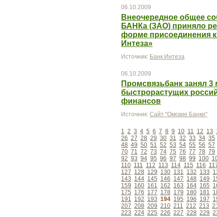
06.10.2009
Внеочередное общее со
БАНКа (ЗАО) приняло ре
форме присоединения к
Интеза»
Источник:
Банк Интеза
06.10.2009
Промсвязьбанк занял 3 
быстрорастущих россий
финансов
Источник:
Сайт "Омские Банки"
1
2
3
4
5
6
7
8
9
10
11
12
13
26
27
28
29
30
31
32
33
34
35
48
49
50
51
52
53
54
55
56
57
70
71
72
73
74
75
76
77
78
79
92
93
94
95
96
97
98
99
100
1
110
111
112
113
114
115
116
11
127
128
129
130
131
132
133
1
143
144
145
146
147
148
149
1
159
160
161
162
163
164
165
1
175
176
177
178
179
180
181
1
191
192
193
194
195
196
197
1
207
208
209
210
211
212
213
2
223
224
225
226
227
228
229
2