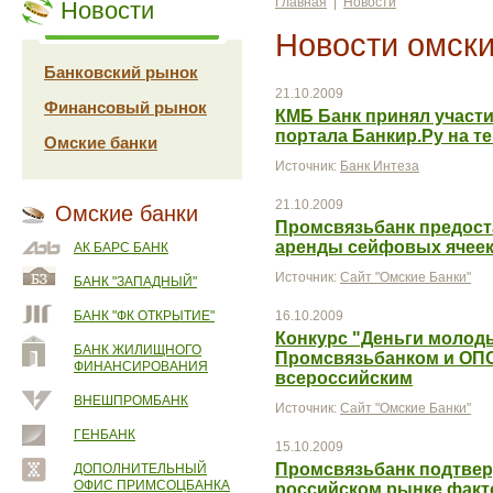
Главная
|
Новости
Новости
Новости омски
Банковский рынок
21.10.2009
Финансовый рынок
КМБ Банк принял участи
портала Банкир.Ру на т
Омские банки
Источник:
Банк Интеза
21.10.2009
Омские банки
Промсвязьбанк предост
аренды сейфовых ячее
АК БАРС БАНК
Источник:
Сайт "Омские Банки"
БАНК "ЗАПАДНЫЙ"
БАНК "ФК ОТКРЫТИЕ"
16.10.2009
Конкурс "Деньги молод
БАНК ЖИЛИЩНОГО
Промсвязьбанком и ОП
ФИНАНСИРОВАНИЯ
всероссийским
ВНЕШПРОМБАНК
Источник:
Сайт "Омские Банки"
ГЕНБАНК
15.10.2009
Промсвязьбанк подтвер
ДОПОЛНИТЕЛЬНЫЙ
ОФИС ПРИМСОЦБАНКА
российском рынке факто