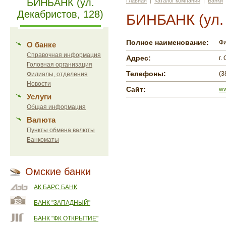
БИНБАНК (ул.
Главная
|
Каталог компаний
|
Банки
Декабристов, 128)
БИНБАНК (ул. 
Полное наименование:
Фи
О банке
Справочная информация
Адрес:
г.
Головная организация
Телефоны:
(3
Филиалы, отделения
Новости
Сайт:
ww
Услуги
Общая информация
Валюта
Пункты обмена валюты
Банкоматы
Омские банки
АК БАРС БАНК
БАНК "ЗАПАДНЫЙ"
БАНК "ФК ОТКРЫТИЕ"