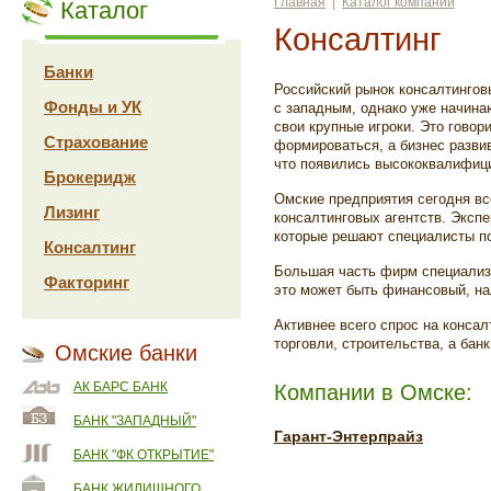
Главная
|
Каталог компаний
Каталог
Консалтинг
Банки
Российский рынок консалтингов
Фонды и УК
с западным, однако уже начина
свои крупные игроки. Это говор
Страхование
формироваться, а бизнес развив
что появились высококвалифиц
Брокеридж
Омские предприятия сегодня вс
Лизинг
консалтинговых агентств. Экспе
которые решают специалисты по
Консалтинг
Большая часть фирм специализ
Факторинг
это может быть финансовый, нал
Активнее всего спрос на конса
торговли, строительства, а бан
Омские банки
АК БАРС БАНК
Компании в Омске:
БАНК "ЗАПАДНЫЙ"
Гарант-Энтерпрайз
БАНК "ФК ОТКРЫТИЕ"
БАНК ЖИЛИЩНОГО