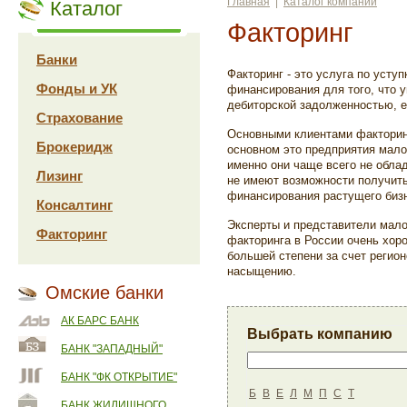
Главная
|
Каталог компаний
Каталог
Факторинг
Банки
Факторинг - это услуга по усту
Фонды и УК
финансирования для того, что 
дебиторской задолженностью, е
Страхование
Основными клиентами факторин
Брокеридж
основном это предприятия малог
именно они чаще всего не облад
Лизинг
не имеют возможности получить
финансирования растущего биз
Консалтинг
Эксперты и представители мало
Факторинг
факторинга в России очень хоро
большей степени за счет регионо
насыщению.
Омские банки
АК БАРС БАНК
Выбрать компанию
БАНК "ЗАПАДНЫЙ"
БАНК "ФК ОТКРЫТИЕ"
Б
В
Е
Л
М
П
С
Т
БАНК ЖИЛИЩНОГО