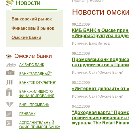
Главная
|
Новости
Новости
Новости омски
Банковский рынок
09.12.2009
Финансовый рынок
КМБ БАНК в Омске прин
«Инфраструктура подде
Омские банки
Источник:
Банк Интеза
09.12.2009
Омские банки
Промсвязьбанк подписа
сотрудничестве с Прави
АК БАРС БАНК
Источник:
Сайт "Омские Банки"
БАНК "ЗАПАДНЫЙ"
БАНК "ФК ОТКРЫТИЕ"
08.12.2009
«Интернет-депозит» от 
БАНК ЖИЛИЩНОГО
ФИНАНСИРОВАНИЯ
Источник:
Сайт "Омские Банки"
ВНЕШПРОМБАНК
04.12.2009
"Доходная карта" Пром
ГЕНБАНК
розничным финансовым
журнала The Retail Finan
ДОПОЛНИТЕЛЬНЫЙ
ОФИС ПРИМСОЦБАНКА