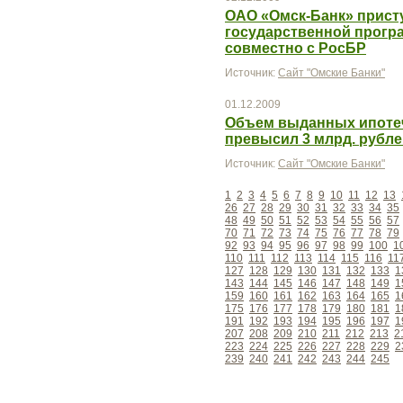
ОАО «Омск-Банк» прист
государственной прог
совместно с РосБР
Источник:
Сайт "Омские Банки"
01.12.2009
Объем выданных ипотеч
превысил 3 млрд. рубле
Источник:
Сайт "Омские Банки"
1
2
3
4
5
6
7
8
9
10
11
12
13
26
27
28
29
30
31
32
33
34
35
48
49
50
51
52
53
54
55
56
57
70
71
72
73
74
75
76
77
78
79
92
93
94
95
96
97
98
99
100
1
110
111
112
113
114
115
116
11
127
128
129
130
131
132
133
1
143
144
145
146
147
148
149
1
159
160
161
162
163
164
165
1
175
176
177
178
179
180
181
1
191
192
193
194
195
196
197
1
207
208
209
210
211
212
213
2
223
224
225
226
227
228
229
2
239
240
241
242
243
244
245