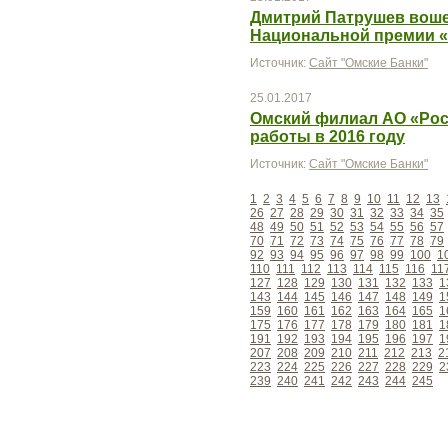
Дмитрий Патрушев воше
Национальной премии «
Источник:
Сайт "Омские Банки"
25.01.2017
Омский филиал АО «Рос
работы в 2016 году
Источник:
Сайт "Омские Банки"
1
2
3
4
5
6
7
8
9
10
11
12
13
26
27
28
29
30
31
32
33
34
35
48
49
50
51
52
53
54
55
56
57
70
71
72
73
74
75
76
77
78
79
92
93
94
95
96
97
98
99
100
1
110
111
112
113
114
115
116
11
127
128
129
130
131
132
133
1
143
144
145
146
147
148
149
1
159
160
161
162
163
164
165
1
175
176
177
178
179
180
181
1
191
192
193
194
195
196
197
1
207
208
209
210
211
212
213
2
223
224
225
226
227
228
229
2
239
240
241
242
243
244
245