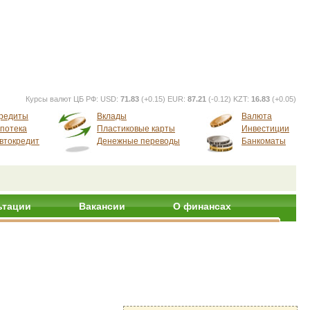
Курсы валют ЦБ РФ:
USD:
71.83
(+0.15) EUR:
87.21
(-0.12) KZT:
16.83
(+0.05)
редиты
Вклады
Валюта
потека
Пластиковые карты
Инвестиции
втокредит
Денежные переводы
Банкоматы
ьтации
Вакансии
О финансах