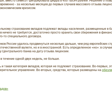
ше, вместо семисот фигурировала цифра в 400 тысяч рублей. Решение о по
временно - за несколько месяцев до первых случаев массового отзыва лицен
 экономическим кризисом.
тельному страхованию вкладов подлежат вклады населения, размещенные в ба
ов ничего не требуется, достаточно просто хранить свои сбережения в финан
го-то специального договора.
ков России удалось продвинуться несколько дальше, чем ряд европейских стр
отечественной валюте, но и в иностранной. Есть определенное «но»: в случа
у Центрального банка на дату отзыва лицензии.
в течение одной-двух недель, не больше.
ь и такая категория вкладов, которая не подлежит страхованию. Во-первых, э
ерительное управление. Во-вторых, средства, которые размещены на
обезли
ладов»