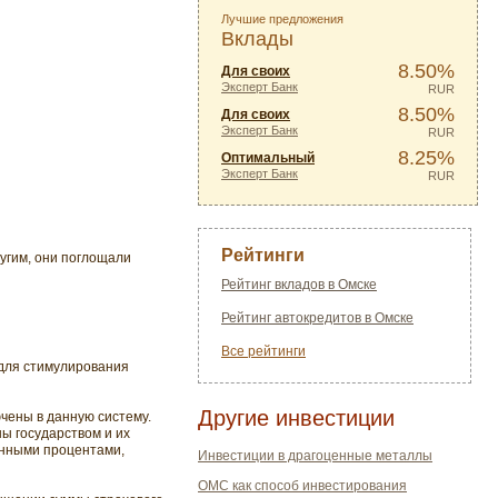
Лучшие предложения
Вклады
8.50%
Для своих
Эксперт Банк
RUR
8.50%
Для своих
Эксперт Банк
RUR
8.25%
Оптимальный
Эксперт Банк
RUR
Рейтинги
угим, они поглощали
Рейтинг вкладов в Омске
Рейтинг автокредитов в Омске
Все рейтинги
 для стимулирования
Другие инвестиции
чены в данную систему.
ны государством и их
енными процентами,
Инвестиции в драгоценные металлы
ОМС как способ инвестирования