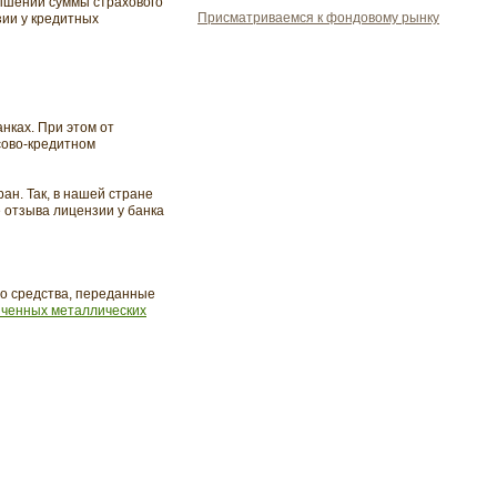
вышении суммы страхового
Присматриваемся к фондовому рынку
зии у кредитных
нках. При этом от
сово-кредитном
ан. Так, в нашей стране
е отзыва лицензии у банка
то средства, переданные
ченных металлических