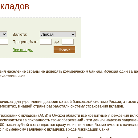
вкладов
Валюта:
до
Процент, % от
Все вклады
вил население страны не доверять коммерческим банкам. Исчезая один за др
ечественников.
дчиков, для укрепления доверия ко всей банковской системе России, а также
епозитах, в нашей стране разработали систему страхования вкладов.
трахованию вкладов» (АСВ) в Омской области все кредитные учреждения вклю
 беспокоиться за сохранность своих сбережений - эти деньги надежно защище
700 тысяч рублей возвращается сразу же и в полном объеме вместе с начисл
о письменному заявлению вкладчика в ходе ликвидации банка.