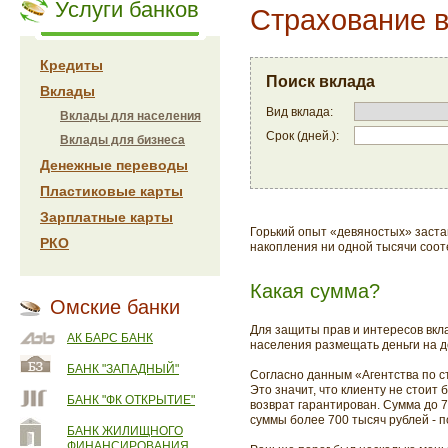
Услуги банков
Страхование 
Кредиты
Поиск вклада
Вклады
Вид вклада:
Вклады для населения
Срок (дней.):
Вклады для бизнеса
Денежные переводы
Пластиковые карты
Зарплатные карты
Горький опыт «девяностых» заста
РКО
накопления ни одной тысячи соот
Какая сумма?
Омские банки
Для защиты прав и интересов вкла
АК БАРС БАНК
населения размещать деньги на д
БАНК "ЗАПАДНЫЙ"
Согласно данным «Агентства по с
Это значит, что клиенту не стоит
БАНК "ФК ОТКРЫТИЕ"
возврат гарантирован. Сумма до 
суммы более 700 тысяч рублей - п
БАНК ЖИЛИЩНОГО
ФИНАНСИРОВАНИЯ