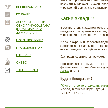
Раньше порог был несколько мень
покрытия было очень и очень свое
ВНЕШПРОМБАНК
учреждений в связи с глобальным
ГЕНБАНК
Какие вклады?
ДОПОЛНИТЕЛЬНЫЙ
ОФИС ПРИМСОЦБАНКА
В соответствии с законом, обяза
(ЦО УЛ. МАРШАЛА
вкладчика для страхования вклад
ЖУКОВА, 74/1)
учреждении. Не существует и како
ПАО "ПЛЮС БАНК"
В плане охраны интересов вкладчи
застрахованы вклады не только в 
ПРОМСВЯЗЬБАНК
они возмещаются в рублях по курс
ПФС-БАНК
Как правило, выплаты происходят 
СИБЭС
При этом важно понимать, что ест
физическими лицами банкам в дов
ЭКСПЕРТ БАНК
счетах
(ОМС).
Куда обращаться?
ГК «Агентство по страхованию вк
Москва, Таганский Верхн. туп., 4
+7 (495) 777 24 29