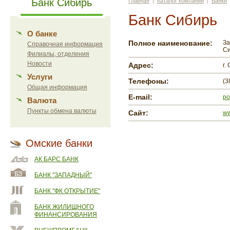
Банк Сибирь
Главная
|
Каталог компаний
|
Банки
Банк Сибирь
О банке
Полное наименование:
За
Справочная информация
Си
Филиалы, отделения
Новости
Адрес:
г.
Услуги
Телефоны:
(3
Общая информация
E-mail:
po
Валюта
Пункты обмена валюты
Сайт:
ww
Омские банки
АК БАРС БАНК
БАНК "ЗАПАДНЫЙ"
БАНК "ФК ОТКРЫТИЕ"
БАНК ЖИЛИЩНОГО
ФИНАНСИРОВАНИЯ