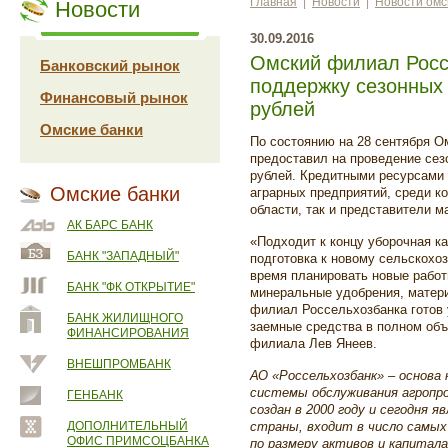
Главная
|
Новости
|
Новости омс
Новости
30.09.2016
Омский филиал Росс
Банковский рынок
поддержку сезонных 
Финансовый рынок
рублей
Омские банки
По состоянию на 28 сентября 
предоставил на проведение сез
рублей. Кредитными ресурсами 
Омские банки
аграрных предприятий, среди ко
области, так и представители м
АК БАРС БАНК
«Подходит к концу уборочная к
БАНК "ЗАПАДНЫЙ"
подготовка к новому сельскохо
время планировать новые работ
БАНК "ФК ОТКРЫТИЕ"
минеральные удобрения, матер
филиал Россельхозбанка
готов
БАНК ЖИЛИЩНОГО
заемные средства
в полном объ
ФИНАНСИРОВАНИЯ
филиала Лев Янеев.
ВНЕШПРОМБАНК
АО «Россельхозбанк» – основа
системы обслуживания агропро
ГЕНБАНК
создан в 2000 году и сегодня
ДОПОЛНИТЕЛЬНЫЙ
страны, входит в число самых
ОФИС ПРИМСОЦБАНКА
по размеру активов и капитала