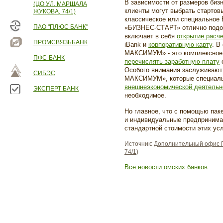
В зависимости от размеров биз
(ЦО УЛ. МАРШАЛА
клиенты могут выбрать стартов
ЖУКОВА, 74/1)
классическое или специальное 
ПАО "ПЛЮС БАНК"
«БИЗНЕС-СТАРТ» отлично подой
включает в себя
открытие расче
ПРОМСВЯЗЬБАНК
iBank и
корпоративную карту
. В
МАКСИМУМ» - это комплексное 
ПФС-БАНК
перечислять заработную плату
с
Особого внимания заслуживаю
СИБЭС
МАКСИМУМ», которые специал
внешнеэкономической деятельн
ЭКСПЕРТ БАНК
необходимое.
Но главное, что с помощью пак
и индивидуальные предпринима
стандартной стоимости этих усл
Источник:
Дополнительный офис П
74/1)
Все новости омских банков