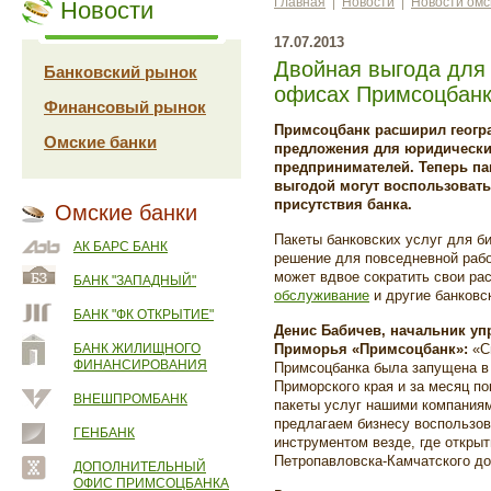
Главная
|
Новости
|
Новости омс
Новости
17.07.2013
Двойная выгода для 
Банковский рынок
офисах Примсоцбанк
Финансовый рынок
Примсоцбанк расширил геогр
Омские банки
предложения для юридически
предпринимателей. Теперь па
выгодой могут воспользовать
присутствия банка.
Омские банки
Пакеты банковских услуг для б
АК БАРС БАНК
решение для повседневной рабо
может вдвое сократить свои ра
БАНК "ЗАПАДНЫЙ"
обслуживание
и другие банковс
БАНК "ФК ОТКРЫТИЕ"
Денис Бабичев, начальник у
БАНК ЖИЛИЩНОГО
Приморья «Примсоцбанк»:
«Сп
ФИНАНСИРОВАНИЯ
Примсоцбанка была запущена в 
Приморского края и за месяц по
ВНЕШПРОМБАНК
пакеты услуг нашими компания
предлагаем бизнесу воспользо
ГЕНБАНК
инструментом везде, где откры
Петропавловска-Камчатского до
ДОПОЛНИТЕЛЬНЫЙ
ОФИС ПРИМСОЦБАНКА