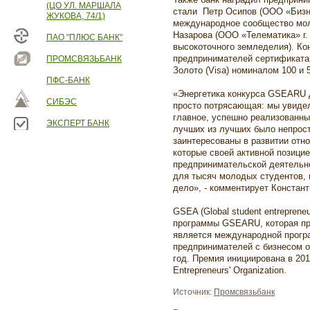
(ЦО УЛ. МАРШАЛА
стали Петр Осипов (ООО «Бизне
ЖУКОВА, 74/1)
международное сообщество мол
Назарова (ООО «Телематика» г
ПАО "ПЛЮС БАНК"
высокоточного земледелия). К
предпринимателей сертификатам
ПРОМСВЯЗЬБАНК
Золото (Visa) номиналом 100 и 5
ПФС-БАНК
«Энергетика конкурса GSEARU
СИБЭС
просто потрясающая: мы увидел
главное, успешно реализованны
ЭКСПЕРТ БАНК
лучших из лучших было непрост
заинтересованы в развитии от
которые своей активной позици
предпринимательской деятельн
для тысяч молодых студентов,
дело», - комментирует Констан
GSEA (Global student entreprene
программы GSEARU, которая про
является международной прогр
предпринимателей с бизнесом о
год. Премия инициирована в 20
Entrepreneurs' Organization.
Источник:
Промсвязьбанк