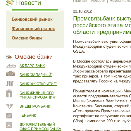
Главная
|
Новости
|
Новости омс
Новости
22.10.2012
Промсвязьбанк выст
Банковский рынок
российского этапа м
Финансовый рынок
области предприним
Омские банки
Промсвязьбанк выступил офици
Международной студенческой п
GSEA.
Омские банки
В Москве состоялась церемони
АК БАРС БАНК
Международной студенческой п
Жюри рассмотрело презентации
БАНК "ЗАПАДНЫЙ"
трех призеров, в том числе одн
представлять Россию на между
БАНК "ФК ОТКРЫТИЕ"
Победителем в номинации «Меж
БАНК ЖИЛИЩНОГО
области предпринимательства G
ФИНАНСИРОВАНИЯ
Мишин (компания Bear Hostels, 
Константин Басманов, старший 
ВНЕШПРОМБАНК
«Сеть продаж» Промсвязьбанка
ГЕНБАНК
сертификат на получение банко
(Visa) номиналом 200 тыс. рубл
ДОПОЛНИТЕЛЬНЫЙ
ОФИС ПРИМСОЦБАНКА
Также банк наградил предприним