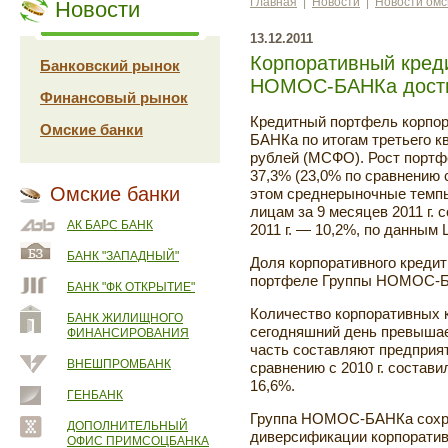
Главная
|
Новости
|
Новости омс
Новости
13.12.2011
Корпоративный кред
Банковский рынок
НОМОС-БАНКа достиг
Финансовый рынок
Кредитный портфель корпо
Омские банки
БАНКа по итогам третьего кв
рублей
(МСФО). Рост портф
37,3% (23,0% по сравнению с
Омские банки
этом среднерыночные темпы
лицам за 9 месяцев 2011 г. 
АК БАРС БАНК
2011 г. — 10,2%, по данным 
БАНК "ЗАПАДНЫЙ"
Доля корпоративного креди
портфеле Группы НОМОС-БА
БАНК "ФК ОТКРЫТИЕ"
Количество корпоративных 
БАНК ЖИЛИЩНОГО
сегодняшний день превышае
ФИНАНСИРОВАНИЯ
часть составляют предприят
ВНЕШПРОМБАНК
сравнению с 2010 г. состави
16,6%.
ГЕНБАНК
Группа НОМОС-БАНКа сохра
ДОПОЛНИТЕЛЬНЫЙ
диверсификации корпоратив
ОФИС ПРИМСОЦБАНКА