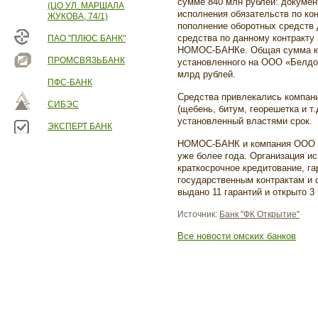
сумме 840 млн рублей: докумен
(ЦО УЛ. МАРШАЛА
исполнения обязательств по кон
ЖУКОВА, 74/1)
пополнение оборотных средств 
средства по данному контракту
ПАО "ПЛЮС БАНК"
НОМОС-БАНКе. Общая сумма кр
ПРОМСВЯЗЬБАНК
установленного на ООО «Белд
млрд рублей.
ПФС-БАНК
Средства привлекались компан
СИБЭС
(щебень, битум, георешетка и т.
установленный властями срок.
ЭКСПЕРТ БАНК
НОМОС-БАНК и компания ООО «
уже более года. Организация и
краткосрочное кредитование, га
государственным контрактам и 
выдано 11 гарантий и открыто 3
Источник:
Банк "ФК Открытие"
Все новости омских банков