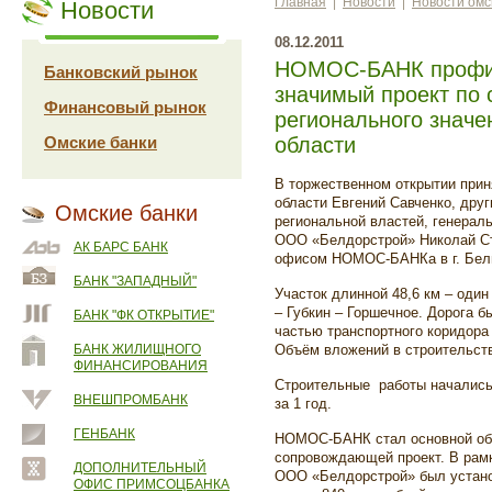
Главная
|
Новости
|
Новости омс
Новости
08.12.2011
НОМОС-БАНК профин
Банковский рынок
значимый проект по 
Финансовый рынок
регионального значе
Омские банки
области
В торжественном открытии прин
области Евгений Савченко, дру
Омские банки
региональной властей, генерал
ООО «Белдорстрой» Николай С
АК БАРС БАНК
офисом НОМОС-БАНКа в г. Белг
БАНК "ЗАПАДНЫЙ"
Участок длинной 48,6 км – один
– Губкин – Горшечное. Дорога б
БАНК "ФК ОТКРЫТИЕ"
частью транспортного коридора 
БАНК ЖИЛИЩНОГО
Объём вложений в строительств
ФИНАНСИРОВАНИЯ
Строительные работы начались 
ВНЕШПРОМБАНК
за 1 год.
ГЕНБАНК
НОМОС-БАНК стал основной об
сопровождающей проект. В рамк
ДОПОЛНИТЕЛЬНЫЙ
ООО «Белдорстрой» был устано
ОФИС ПРИМСОЦБАНКА