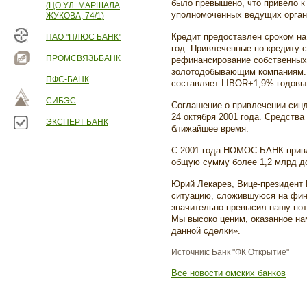
было превышено, что привело 
(ЦО УЛ. МАРШАЛА
уполномоченных ведущих орган
ЖУКОВА, 74/1)
Кредит предоставлен сроком на
ПАО "ПЛЮС БАНК"
год. Привлеченные по кредиту 
ПРОМСВЯЗЬБАНК
рефинансирование собственных
золотодобывающим компаниям. 
ПФС-БАНК
составляет LIBOR+1,9% годовы
СИБЭС
Соглашение о привлечении син
24 октября 2001 года. Средства
ЭКСПЕРТ БАНК
ближайшее время.
С 2001 года НОМОС-БАНК привл
общую сумму более 1,2 млрд 
Юрий Лекарев, Вице-президент
ситуацию, сложившуюся на фин
значительно превысил нашу пот
Мы высоко ценим, оказанное на
данной сделки».
Источник:
Банк "ФК Открытие"
Все новости омских банков