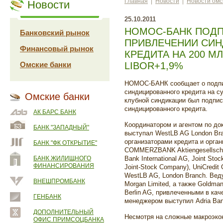
Главная
|
Новости
|
Новости омс
Новости
25.10.2011
НОМОС-БАНК ПОДП
Банковский рынок
ПРИВЛЕЧЕНИИ СИ
Финансовый рынок
КРЕДИТА НА 200 М
Омские банки
LIBOR+1,9%
НОМОС-БАНК сообщает о подпи
синдицированного кредита на 
Омские банки
клубной синдикации был подпис
синдицированного кредита.
АК БАРС БАНК
Координатором и агентом по док
БАНК "ЗАПАДНЫЙ"
выступал WestLB AG London Br
организаторами кредита и орган
БАНК "ФК ОТКРЫТИЕ"
COMMERZBANK Aktiengesellschaft
БАНК ЖИЛИЩНОГО
Bank International AG, Joint S
ФИНАНСИРОВАНИЯ
Joint-Stock Company), UniCredit
WestLB AG, London Branch. Вед
ВНЕШПРОМБАНК
Morgan Limited, а также Goldman
Berlin AG, привлеченными в ка
ГЕНБАНК
менеджером выступил Adria Bank
ДОПОЛНИТЕЛЬНЫЙ
Несмотря на сложные макроэкон
ОФИС ПРИМСОЦБАНКА