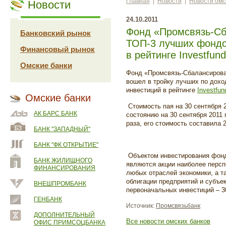
Главная
|
Новости
|
Новости омс
Новости
24.10.2011
Фонд «Промсвязь-Сб
Банковский рынок
ТОП-3 лучших фондо
Финансовый рынок
в рейтинге Investfun
Омские банки
Фонд «Промсвязь-Сбалансирова
вошел в тройку лучших по дох
инвестиций в рейтинге
Investfun
Омские банки
Стоимость пая на 30 сентября 2
АК БАРС БАНК
состоянию на 30 сентября 2011 
раза, его стоимость составила 2
БАНК "ЗАПАДНЫЙ"
БАНК "ФК ОТКРЫТИЕ"
Объектом инвестирования фон
БАНК ЖИЛИЩНОГО
являются акции наиболее персп
ФИНАНСИРОВАНИЯ
любых отраслей экономики, а 
облигации предприятий и субъе
ВНЕШПРОМБАНК
первоначальных инвестиций – 3
ГЕНБАНК
Источник:
Промсвязьбанк
ДОПОЛНИТЕЛЬНЫЙ
Все новости омских банков
ОФИС ПРИМСОЦБАНКА