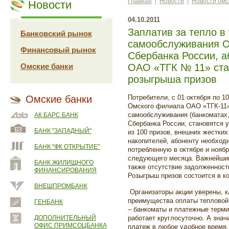
Главная
|
Новости
|
Новости омс
Новости
04.10.2011
Заплатив за тепло в
Банковский рынок
самообслуживания О
Финансовый рынок
Сбербанка России, 
Омские банки
ОАО «ТГК № 11» ста
розыгрыша призов
Омские банки
Потребители, с 01 октября по 1
Омского филиала ОАО «ТГК-11»
самообслуживания (банкоматах,
АК БАРС БАНК
Сбербанка России, становятся 
БАНК "ЗАПАДНЫЙ"
из 100 призов, внешних жестки
накопителей, абоненту необход
БАНК "ФК ОТКРЫТИЕ"
потребленную в октябре и ноябр
следующего месяца. Важнейшим
БАНК ЖИЛИЩНОГО
также отсутствие задолженности
ФИНАНСИРОВАНИЯ
Розыгрыш призов состоится в ко
ВНЕШПРОМБАНК
Организаторы акции уверены, к
преимущества оплаты тепловой 
ГЕНБАНК
– банкоматы и платежные терм
ДОПОЛНИТЕЛЬНЫЙ
работает круглосуточно. А знач
ОФИС ПРИМСОЦБАНКА
платеж в любое удобное время, 