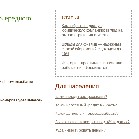
очередного
Статьи
Как выбрать надежную
юридическую компанию: взгляд на
рынок и критерии качества
Вклады для физлиц — надёжный
способ сбережений с доходом до
15%
Факторинг простыми словами: как
работает и оформляется
О «Промсвязьбанк».
Для населения
Какие вклады застрахованы?
ционеров будет вынесен
Какой ипотечный кредит выбрать?
Какой денежный перевод выбрать?
Бывают ли автокредиты под 4% годовых?
Куда инвестировать деньги?