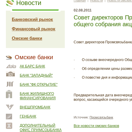
Главная
|
Новости
|
Новости омских
Новости
02.08.2011
Совет директоров Пр
Банковский рынок
общего собрания ак
Финансовый рынок
Омские банки
Совет директоров Промсвязьбанка
Омские банки
·
О созыве внеочередного Общ
АК БАРС БАНК
·
Об определении цены разме
БАНК "ЗАПАДНЫЙ"
·
О повестке дня и информаци
БАНК "ФК ОТКРЫТИЕ"
БАНК ЖИЛИЩНОГО
Предварительная дата внеочередн
ФИНАНСИРОВАНИЯ
вопрос, касающийся очередного у
ВНЕШПРОМБАНК
ГЕНБАНК
Источник:
Промсвязьбанк
ДОПОЛНИТЕЛЬНЫЙ
Все новости омских банков
ОФИС ПРИМСОЦБАНКА