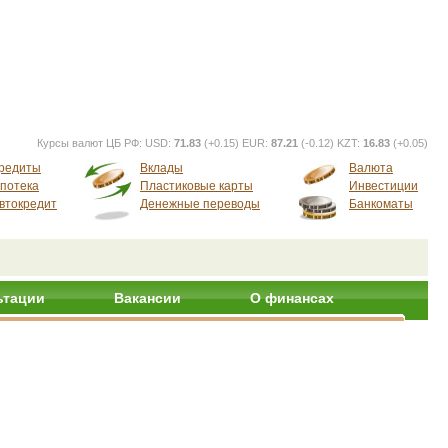
Курсы валют ЦБ РФ:
USD:
71.83
(+0.15) EUR:
87.21
(-0.12) KZT:
16.83
(+0.05)
редиты
Вклады
Валюта
потека
Пластиковые карты
Инвестиции
втокредит
Денежные переводы
Банкоматы
ьтации
Вакансии
О финансах