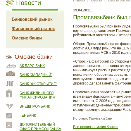
Главная
|
Новости
|
Новости омских
Новости
19.04.2011
Промсвязьбанк был 
Банковский рынок
Промсвязьбанк был признан лидер
Финансовый рынок
вручена представителям Промсвяз
рейтинговым агентством «Эксперт
Омские банки
Оборот Промсвязьбанка по фактор
достиг 93,3 млрд руб., что на 1
предприятиями МСБ в 2010 году, с
Омские банки
«Спрос на факторинг со стороны м
АК БАРС БАНК
данного сегмента не всегда владе
минимизирует риски в работе с д
пополнения оборотных средств, п
БАНК "ЗАПАДНЫЙ"
инструмент становится одним из о
директор департамента факторин
БАНК "ФК ОТКРЫТИЕ"
Промсвязьбанк работает на рынке
БАНК ЖИЛИЩНОГО
всем видам факторинга – внутренне
ФИНАНСИРОВАНИЯ
импортного). С 2006 года, по дан
уступленных денежных требований,
ВНЕШПРОМБАНК
международную ассоциацию Factors
ГЕНБАНК
Источник:
Промсвязьбанк
ДОПОЛНИТЕЛЬНЫЙ
Все новости омских банков
ОФИС ПРИМСОЦБАНКА