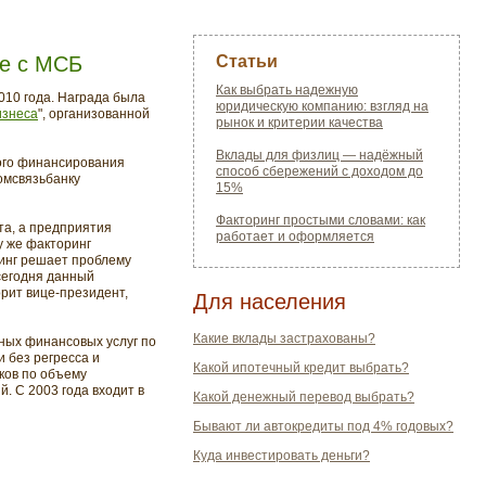
те с МСБ
Статьи
Как выбрать надежную
010 года. Награда была
юридическую компанию: взгляд на
изнеса
", организованной
рынок и критерии качества
Вклады для физлиц — надёжный
ного финансирования
способ сбережений с доходом до
омсвязьбанку
15%
Факторинг простыми словами: как
та, а предприятия
работает и оформляется
у же факторинг
ринг решает проблему
сегодня данный
орит вице-президент,
Для населения
Какие вклады застрахованы?
ных финансовых услуг по
и без регресса и
Какой ипотечный кредит выбрать?
нков по объему
. С 2003 года входит в
Какой денежный перевод выбрать?
Бывают ли автокредиты под 4% годовых?
Куда инвестировать деньги?