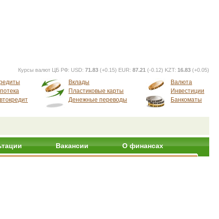
Курсы валют ЦБ РФ:
USD:
71.83
(+0.15) EUR:
87.21
(-0.12) KZT:
16.83
(+0.05)
редиты
Вклады
Валюта
потека
Пластиковые карты
Инвестиции
втокредит
Денежные переводы
Банкоматы
ьтации
Вакансии
О финансах