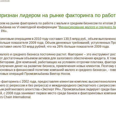
 банков
признан лидером на рынке факторинга по рабо
ом на рынке факторинга по работе с малым и средним бизнесом по итогам 2
ьбанка на VI ежегодной конференции "
Финансирование малого и среднего б
 РА».
инговым операциям в 2010 году составил 130,5 млрд руб., объем выплачен
1% больше показателя 2009 года. Объем денежных требований, уступленных Пр
оставил около 53 млрд рублей, что на 26% больше показателя 2009 года.
алого и среднего бизнеса постоянно растет. Факторинг – это инструмент рос
ют достаточным объемом активов для залогового обеспечения кредита. К том
ебиторами. Для компаний, работающих на условиях отсрочки платежа, факто
олучения денег на развитие бизнеса, привлечения новых клиентов. Поэтому 
сновных в финансовой политике компаний малого и среднего бизнеса», - гов
говых операций Промсвязьбанка Виктор Носов.
 факторинга с 2002 года, предоставляя клиентам комплекс высокотехнологич
го (с регрессом и без регресса) и международного (экспортного с регрессом 
ным рейтингового агентства «Эксперт РА», Промсвязьбанк лидирует среди ба
 с 2008 года занимает первое место среди банков и факторинговых компаний
 Chain International.