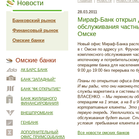
Главная
|
Новости
|
Новости омс
Новости
28.03.2011
Мираф-Банк открыл 
Банковский рынок
обслуживания частны
Финансовый рынок
Омске
Омские банки
Новый офис Мираф-Банка распо
в г. Омске по адресу ул. Фрунз
комплексного обслуживания час
Омские банки
ипотечному и потребительскому
операциям банка для населения
АК БАРС БАНК
9:00 до 19:00 без перерыва по б
БАНК "ЗАПАДНЫЙ"
Планы по открытию офиса для 
И мы рады, что они наконец-т
БАНК "ФК ОТКРЫТИЕ"
службы маркетинга и системы 
ВЛАСЕНКО. –
Мы перенесли об
БАНК ЖИЛИЩНОГО
операциям на 1 этаж, а на 8 и
ФИНАНСИРОВАНИЯ
корпоративные клиенты. Это уд
первую очередь. Увеличилось ч
ВНЕШПРОМБАНК
обслуживания будет выше. Ста
ГЕНБАНК
условия пребывание клиента в
ДОПОЛНИТЕЛЬНЫЙ
Все новости омских банков
ОФИС ПРИМСОЦБАНКА