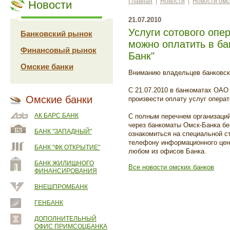
Главная
|
Новости
|
Новости омс
Новости
21.07.2010
Услуги сотового опе
Банковский рынок
можно оплатить в б
Финансовый рынок
Банк"
Омские банки
Вниманию владельцев банковск
С 21.07.2010 в банкоматах ОАО
Омские банки
произвести оплату услуг опера
АК БАРС БАНК
С полным перечнем организаций
через банкоматы Омск-Банка бе
БАНК "ЗАПАДНЫЙ"
ознакомиться на специальной с
телефону информационного цент
БАНК "ФК ОТКРЫТИЕ"
любом из офисов Банка.
БАНК ЖИЛИЩНОГО
Все новости омских банков
ФИНАНСИРОВАНИЯ
ВНЕШПРОМБАНК
ГЕНБАНК
ДОПОЛНИТЕЛЬНЫЙ
ОФИС ПРИМСОЦБАНКА