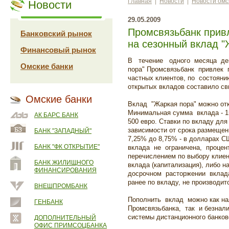
Главная
|
Новости
|
Новости омс
Новости
29.05.2009
Промсвязьбанк прив
Банковский рынок
на сезонный вклад "
Финансовый рынок
В течение одного месяца де
Омские банки
пора" Промсвязьбанк привлек п
частных клиентов, по состояни
открытых вкладов составило св
Омские банки
Вклад "Жаркая пора" можно откр
Минимальная сумма вклада - 1
АК БАРС БАНК
500 евро. Ставки по вкладу дл
зависимости от срока размещен
БАНК "ЗАПАДНЫЙ"
7,25% до 8,75% - в долларах 
БАНК "ФК ОТКРЫТИЕ"
вклада не ограничена, проце
перечислением по выбору клиен
БАНК ЖИЛИЩНОГО
вклада (капитализация), либо на
ФИНАНСИРОВАНИЯ
досрочном расторжении вклад
ранее по вкладу, не производит
ВНЕШПРОМБАНК
Пополнить вклад можно как на
ГЕНБАНК
Промсвязьбанка, так и безнал
системы дистанционного банков
ДОПОЛНИТЕЛЬНЫЙ
ОФИС ПРИМСОЦБАНКА