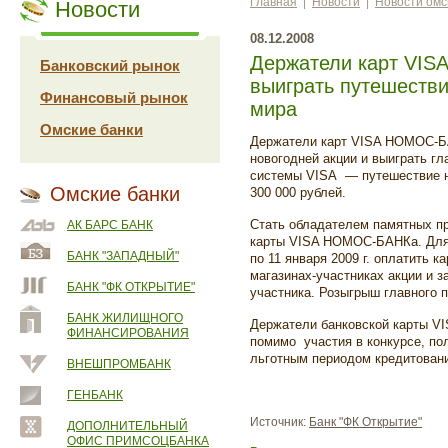
Главная
|
Новости
|
Новости омс
Новости
08.12.2008
Держатели карт VI
Банковский рынок
выиграть путешестви
Финансовый рынок
мира
Омские банки
Держатели карт VISA НОМОС-БА
новогодней акции и выиграть г
системы VISA — путешествие н
Омские банки
300 000 рублей.
Стать обладателем памятных п
АК БАРС БАНК
карты VISA НОМОС-БАНКа. Для э
БАНК "ЗАПАДНЫЙ"
по 11 января 2009 г. оплатить к
магазинах-участниках акции и 
БАНК "ФК ОТКРЫТИЕ"
участника. Розыгрыш главного п
БАНК ЖИЛИЩНОГО
Держатели банковской карты 
ФИНАНСИРОВАНИЯ
помимо участия в конкурсе, по
льготным периодом кредитовани
ВНЕШПРОМБАНК
ГЕНБАНК
Источник:
Банк "ФК Открытие"
ДОПОЛНИТЕЛЬНЫЙ
ОФИС ПРИМСОЦБАНКА