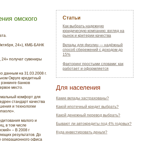
ения омского
Статьи
Как выбрать надежную
юридическую компанию: взгляд на
ата.
рынок и критерии качества
Октября, 24»), КМБ-БАНК
Вклады для физлиц — надёжный
способ сбережений с доходом до
15%
, 24» получат сувениры
Факторинг простыми словами: как
работает и оформляется
 данным на 31.03.2008 г.
ьном Округе кредитный
 рэнкинге банков
Для населения
ервое место.
имальный комфорт для
Какие вклады застрахованы?
недрен стандарт качества
шения и технологии
Какой ипотечный кредит выбрать?
нпаоло».
Какой денежный перевод выбрать?
едитования малого и
Бывают ли автокредиты под 4% годовых?
ц, в том числе
ский» – В 2008 г
Куда инвестировать деньги?
яющих результатов. До
ие операционного офиса