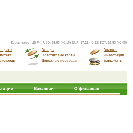
Курсы валют ЦБ РФ:
USD:
71.83
(+0.15) EUR:
87.21
(-0.12) KZT:
16.83
(+0.05)
редиты
Вклады
Валюта
потека
Пластиковые карты
Инвестиции
втокредит
Денежные переводы
Банкоматы
ьтации
Вакансии
О финансах