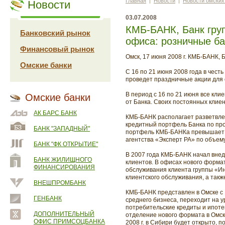
Главная
|
Новости
|
Новости омских
Новости
03.07.2008
КМБ-БАНК, Банк гру
Банковский рынок
офиса: розничные ба
Финансовый рынок
Омск, 17 июня 2008 г. КМБ-БАНК,
Омские банки
C 16 по 21 июня 2008 года в чес
проведет праздничные акции для 
В период с 16 по 21 июня все кли
Омские банки
от Банка. Своих постоянных кли
АК БАРС БАНК
КМБ-БАНК располагает разветвлен
кредитный портфель Банка по про
БАНК "ЗАПАДНЫЙ"
портфель КМБ-БАНКа превышает 10
агентства «Эксперт РА» по объем
БАНК "ФК ОТКРЫТИЕ"
В 2007 года КМБ-БАНК начал вне
БАНК ЖИЛИЩНОГО
клиентов. В офисах нового формат
ФИНАНСИРОВАНИЯ
обслуживания клиента группы «И
клиентского обслуживания, а такж
ВНЕШПРОМБАНК
КМБ-БАНК представлен в Омске с
ГЕНБАНК
среднего бизнеса, переходит на у
потребительские кредиты и ипоте
ДОПОЛНИТЕЛЬНЫЙ
отделение нового формата в Омск
ОФИС ПРИМСОЦБАНКА
2008 г. в Сибири будет открыто,