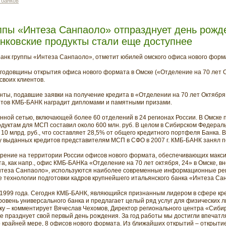
 банков
ппы «Интеза Санпаоло» отпразднует день рожд
нковские продукты стали еще доступнее
 Банк группы «Интеза Санпаоло», отметит юбилей омского офиса нового форм
ть годовщины открытия офиса нового формата в Омске («Отделение на 70 лет 
своих клиентов.
енты, подавшие заявки на получение кредита в «Отделении на 70 лет Октября
ентов КМБ-БАНК наградит дипломами и памятными призами.
ной сетью, включающей более 60 отделений в 24 регионах России. В Омске по
дуктам для МСП составил около 600 млн. руб. В целом в Сибирском Федерал
 млрд. руб., что составляет 28,5% от общего кредитного портфеля Банка. В
у выданных кредитов представителям МСП в СФО в 2007 г. КМБ-БАНК занял п
дрение на территории России офисов нового формата, обеспечивающих макс
а, как напр., офис КМБ-БАНКа «Отделение на 70 лет октября, 24» в Омске, в
нтеза Санпаоло», используются наиболее современные информационные ре
е технологии подготовки кадров крупнейшего итальянского банка «Интеза Са
 1999 года. Сегодня КМБ-БАНК, являющийся признанным лидером в сфере кр
ровень универсального банка и предлагает целый ряд услуг для физических ли
ку – комментирует Вячеслав Чехомов, Директор регионального центра «Сибир
е празднует свой первый день рождения. За год работы мы достигли впечатл
 по крайней мере, 8 офисов нового формата. Из ближайших открытий – открыт