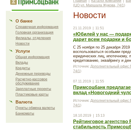
Главная
|
Каталог компаний
|
Ба
(ЦО ул. Маршала Жукова, 74/1)
Новости
О банке
Справочная информация
21.11.2019 | 11:51
Головная организация
«Юбилей у нас — подар
Филиалы, отделения
дарит всем подарки и б
Новости
С 25 ноября по 25 декабря 2019
Услуги
воспользоваться особыми пред
юридических лиц, ипотечному, 
Общая информация
кредитованию, эквайрингу и д
Вклады
Источник:
Дополнительный офис П
Кредиты
74/1)
Денежные переводы
Расчетно-кассовое
07.11.2019 | 11:55
обслуживание
Примсоцбанк предлагае
Зарплатные проекты
вклад «Новогодний чул
Пластиковые карты
Источник:
Дополнительный офис П
Валюта
74/1)
Пункты обмена валюты
Банкоматы
18.10.2019 | 15:13
Рейтинговое агентство 
стабильность Примсоц