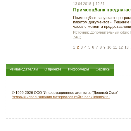
13.04.2018 | 12:51
Примсоцбанк предлагае
Примсоцбанк запускает програ
пакетом документов». Решение 
часов с момента предоставлени
Источник:
Дополнительный офис П
74/1)
1
2
3
4
5
6
7
8
9
10
11
12
13
Рекламодателям
О проекте
Информеры
Сервисы
© 1999-2026 ООО "Информационное агентство "Деловой Омск"
Условия использования материалов сайта bank.Infomsk.ru