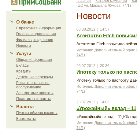
Главная
|
Каталог компаний
|
Ба
(ЦО ул. Маршала Жукова, 74/1)
Новости
О банке
Справочная информация
08.08.2012 | 14:57
Головная организация
Агентство Fitch повыси
Филиалы, отделения
Агентство Fitch повысило рейт
Новости
Источник:
Дополнительный офис П
Услуги
74/1)
Общая информация
Вклады
25.07.2012 | 20:36
Кредиты
Ипотеку только по пасп
Денежные переводы
Ипотеку только по паспорту да
Расчетно-кассовое
Источник:
Дополнительный офис П
обслуживание
74/1)
Зарплатные проекты
Пластиковые карты
23.07.2012 | 14:03
Валюта
«Урожайный» вклад – 11
Пункты обмена валюты
«Урожайный» вклад – 11,5% го
Банкоматы
Источник:
Дополнительный офис П
74/1)