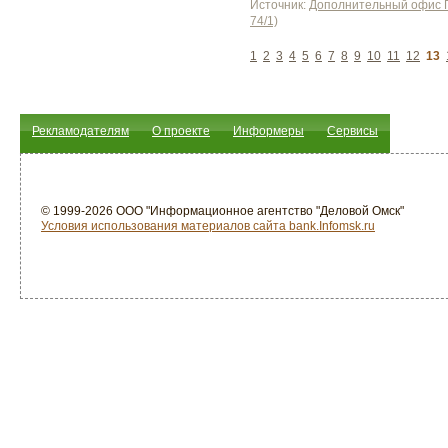
Источник:
Дополнительный офис П
74/1)
1
2
3
4
5
6
7
8
9
10
11
12
13
Рекламодателям
О проекте
Информеры
Сервисы
© 1999-2026 ООО "Информационное агентство "Деловой Омск"
Условия использования материалов сайта bank.Infomsk.ru