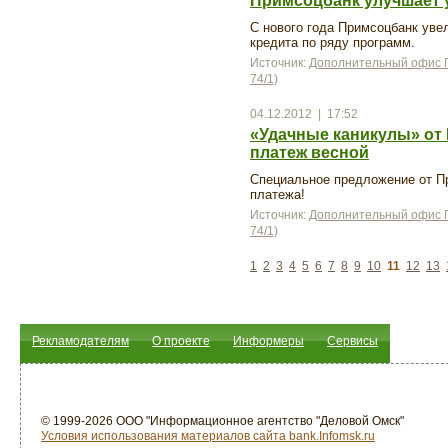
Примсоцбанк улучшает 
С нового года Примсоцбанк ув
кредита по ряду программ.
Источник:
Дополнительный офис П
74/1)
04.12.2012 | 17:52
«Удачные каникулы» от 
платеж весной
Специальное предложение от Пр
платежа!
Источник:
Дополнительный офис П
74/1)
1
2
3
4
5
6
7
8
9
10
11
12
13
Рекламодателям
О проекте
Информеры
Сервисы
© 1999-2026 ООО "Информационное агентство "Деловой Омск"
Условия использования материалов сайта bank.Infomsk.ru