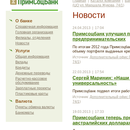
Главная
|
Каталог компаний
|
Ба
(ЦО ул. Маршала Жукова, 74/1)
Новости
О банке
Справочная информация
24.04.2013 | 17:04
Головная организация
Примсоцбанк улучшил п
Филиалы, отделения
предпринимательских
Новости
По итогам 2012 года Примсоцбан
Услуги
объему портфеля выданных кре
Общая информация
Источник:
Дополнительный офис П
74/1)
Вклады
Кредиты
22.03.2013 | 17:54
Денежные переводы
Сергей Маринин: «Наши
Расчетно-кассовое
обслуживание
универсальность»
Зарплатные проекты
Примсоцбанк подвел итоги рабо
Пластиковые карты
Источник:
Дополнительный офис П
Валюта
74/1)
Пункты обмена валюты
19.03.2013 | 17:33
Банкоматы
Примсоцбанк теперь пре
австралийских доллара