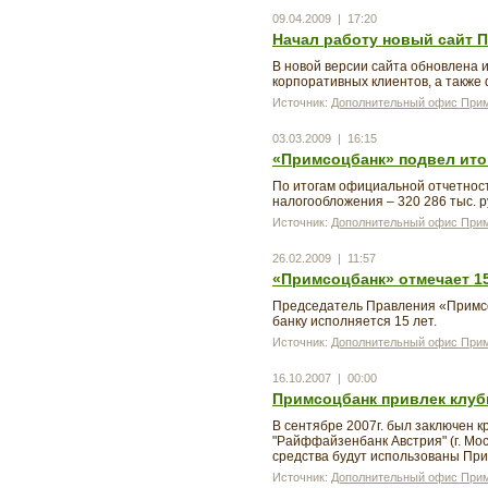
09.04.2009 | 17:20
Начал работу новый сайт 
В новой версии сайта обновлена
корпоративных клиентов, а также
Источник:
Дополнительный офис Прим
03.03.2009 | 16:15
«Примсоцбанк» подвел итоги
По итогам официальной отчетност
налогообложения – 320 286 тыс. ру
Источник:
Дополнительный офис Прим
26.02.2009 | 11:57
«Примсоцбанк» отмечает 1
Председатель Правления «Примсо
банку исполняется 15 лет.
Источник:
Дополнительный офис Прим
16.10.2007 | 00:00
Примсоцбанк привлек клуб
В сентябре 2007г. был заключен 
"Райффайзенбанк Австрия" (г. Моск
средства будут использованы При
Источник:
Дополнительный офис Прим