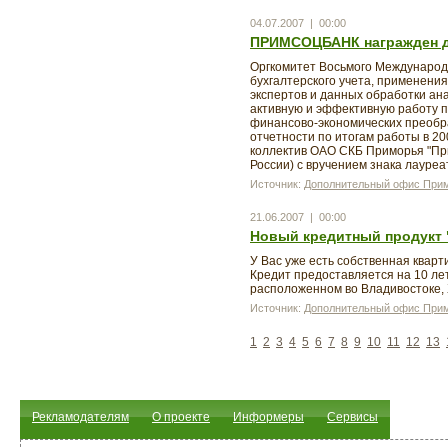
04.07.2007 | 00:00
ПРИМСОЦБАНК награжден ди
Оргкомитет Восьмого Международ
бухгалтерского учета, применени
экспертов и данных обработки ан
активную и эффективную работу п
финансово-экономических преобр
отчетности по итогам работы в 2
коллектив ОАО СКБ Приморья "Прим
России) с вручением знака лауре
Источник:
Дополнительный офис Прим
21.06.2007 | 00:00
Новый кредитный продукт 
У Вас уже есть собственная кварт
Кредит предоставляется на 10 ле
расположенном во Владивостоке, 
Источник:
Дополнительный офис Прим
1
2
3
4
5
6
7
8
9
10
11
12
13
Рекламодателям
О проекте
Информеры
Сервисы