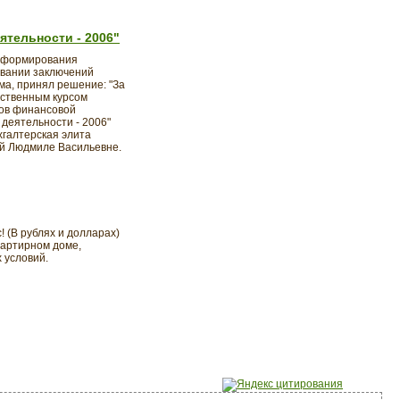
тельности - 2006"
а формирования
овании заключений
ма, принял решение: "За
рственным курсом
тов финансовой
деятельности - 2006"
хгалтерская элита
ой Людмиле Васильевне.
! (В рублях и долларах)
вартирном доме,
 условий.