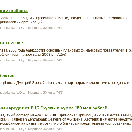
Примсоцбанка
 и дополнена общая информация о банке, представлены новые предложения д
 финансовых организаций.
соцбанка (ЦО ул. Маршала Жукова, 74/1)
 за 2008 г.
и за 2008 года банк достиг основных плановых финансовых показателей. Пр
блей (темп прироста за 2008 г. – 7,2%).
соцбанка (ЦО ул. Маршала Жукова, 74/1)
5-летие
цбанка» Дмитрий Яровой обратился к партнерам и клиентами с поздравител
соцбанка (ЦО ул. Маршала Жукова, 74/1)
ный кредит от РЦБ Группы в сумме 150 млн рублей
кредитный договор между ОАО СКБ Приморья "Примсоцбанк" в качестве заемщ
ва) и Raiffeisen Zentralbank Oesterreich AG (Вена, Австрия) в качестве креди
мсоцбанком на развитие розничного бизнеса и кредитования корпоративных 
соцбанка (ЦО ул. Маршала Жукова, 74/1)