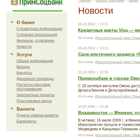
Главная
|
Каталог компаний
|
Банки
Новости
О банке
05.03.2010 | 13:15
Справочная информация
Кредитные карты Visa — пр
Головная организация
Источник:
Дополнительный офис Прим
Филиалы, отделения
Новости
05.03.2010 | 13:13
Срок ипотечного кредита «
Услуги
Общая информация
Источник:
Дополнительный офис Прим
Вклады
23.10.2009 | 15:39
Кредиты
Примсоцбанк в городе Омс
Денежные переводы
Расчетно-кассовое
С 20 октября жителям Омска дост
обслуживание
ДельтаЭконом и Дельтарублевый ,
Зарплатные проекты
Источник:
Дополнительный офис Прим
Пластиковые карты
23.07.2009 | 13:38
Валюта
Владивосток — Мюнхен: ст
Пункты обмена валюты
В четверг, 16 июля 2009 г., в Мю
Банкоматы
Мероприятие прошло в торжествен
Медведева и Канцлера Германии А
Источник:
Дополнительный офис Прим