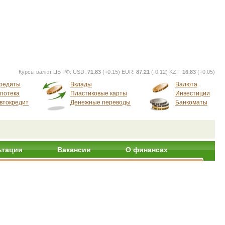
Курсы валют ЦБ РФ:
USD:
71.83
(+0.15) EUR:
87.21
(-0.12) KZT:
16.83
(+0.05)
редиты
Вклады
Валюта
потека
Пластиковые карты
Инвестиции
втокредит
Денежные переводы
Банкоматы
ьтации
Вакансии
О финансах