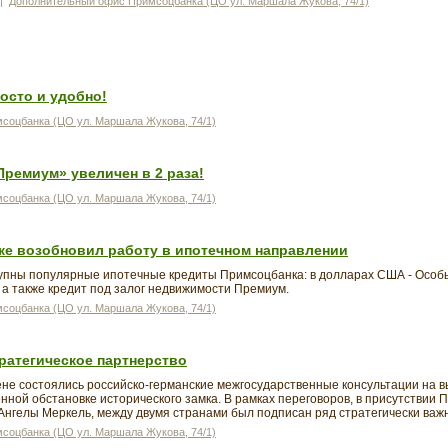
|
Дополнительный офис Примсоцбанка (ЦО ул. Маршала Жукова, 74/1)
осто и удобно!
соцбанка (ЦО ул. Маршала Жукова, 74/1)
Премиум» увеличен в 2 раза!
соцбанка (ЦО ул. Маршала Жукова, 74/1)
ке возобновил работу в ипотечном направлении
упны популярные ипотечные кредиты Примсоцбанка: в долларах США - Особый
 а также кредит под залог недвижимости Премиум.
соцбанка (ЦО ул. Маршала Жукова, 74/1)
ратегическое партнерство
нхене состоялись российско-германские межгосударственные консультации на 
ной обстановке исторического замка. В рамках переговоров, в присутствии
нгелы Меркель, между двумя странами был подписан ряд стратегически важн
соцбанка (ЦО ул. Маршала Жукова, 74/1)