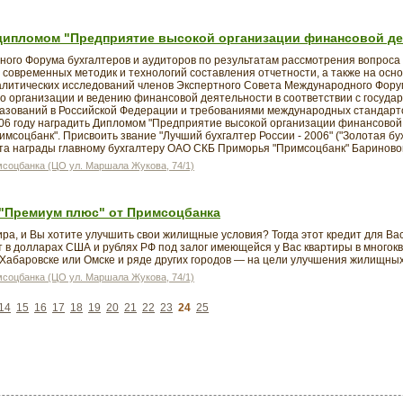
пломом "Предприятие высокой организации финансовой дея
ного Форума бухгалтеров и аудиторов по результатам рассмотрения вопрос
я современных методик и технологий составления отчетности, а также на осн
алитических исследований членов Экспертного Совета Международного Фору
о организации и ведению финансовой деятельности в соответствии с госуда
азований в Российской Федерации и требованиями международных стандар
006 году наградить Дипломом "Предприятие высокой организации финансовой 
соцбанк". Присвоить звание "Лучший бухгалтер России - 2006" ("Золотая бу
ата награды главному бухгалтеру ОАО СКБ Приморья "Примсоцбанк" Баринов
соцбанка (ЦО ул. Маршала Жукова, 74/1)
"Премиум плюс" от Примсоцбанка
ира, и Вы хотите улучшить свои жилищные условия? Тогда этот кредит для Вас
т в долларах США и рублях РФ под залог имеющейся у Вас квартиры в многок
Хабаровске или Омске и ряде других городов — на цели улучшения жилищных
соцбанка (ЦО ул. Маршала Жукова, 74/1)
14
15
16
17
18
19
20
21
22
23
24
25