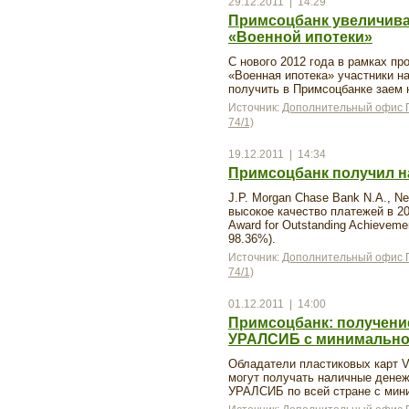
29.12.2011 | 14:29
Примсоцбанк увеличив
«Военной ипотеки»
С нового 2012 года в рамках п
«Военная ипотека» участники н
получить в Примсоцбанке заем н
Источник:
Дополнительный офис П
74/1)
19.12.2011 | 14:34
Примсоцбанк получил на
J.P. Morgan Chase Bank N.A., N
высокое качество платежей в 201
Award for Outstanding Achieveme
98.36%).
Источник:
Дополнительный офис П
74/1)
01.12.2011 | 14:00
Примсоцбанк: получени
УРАЛСИБ с минимально
Обладатели пластиковых карт V
могут получать наличные денеж
УРАЛСИБ по всей стране с мин