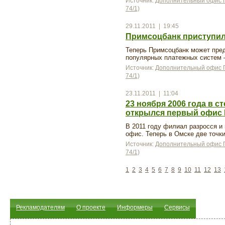
Источник:
Дополнительный офис П
74/1)
29.11.2011 | 19:45
Примсоцбанк приступил 
Теперь Примсоцбанк может пред
популярных платежных систем – 
Источник:
Дополнительный офис П
74/1)
23.11.2011 | 11:04
23 ноября 2006 года в 
открылся первый офис 
В 2011 году филиал разросся и
офис. Теперь в Омске две точки
Источник:
Дополнительный офис П
74/1)
1
2
3
4
5
6
7
8
9
10
11
12
13
Рекламодателям
О проекте
Информеры
Сервисы