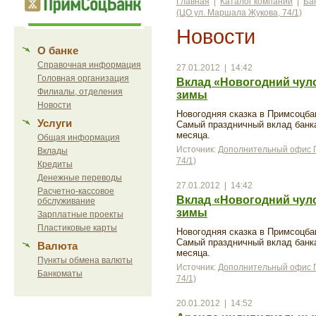
Главная
|
Каталог компаний
|
Ба
(ЦО ул. Маршала Жукова, 74/1)
Новости
О банке
Справочная информация
27.01.2012 | 14:42
Головная организация
Вклад «Новогодний чул
Филиалы, отделения
зимы
Новости
Новогодняя сказка в Примсоцбан
Услуги
Самый праздничный вклад банка
месяца.
Общая информация
Источник:
Дополнительный офис П
Вклады
74/1)
Кредиты
Денежные переводы
27.01.2012 | 14:42
Расчетно-кассовое
Вклад «Новогодний чул
обслуживание
зимы
Зарплатные проекты
Пластиковые карты
Новогодняя сказка в Примсоцбан
Самый праздничный вклад банка
Валюта
месяца.
Пункты обмена валюты
Источник:
Дополнительный офис П
Банкоматы
74/1)
20.01.2012 | 14:52