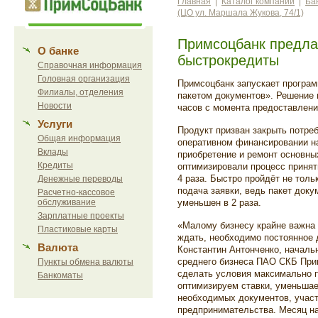
Главная
|
Каталог компаний
|
Ба
(ЦО ул. Маршала Жукова, 74/1)
Примсоцбанк предла
О банке
быстрокредиты
Справочная информация
Головная организация
Примсоцбанк запускает програ
Филиалы, отделения
пакетом документов». Решение 
Новости
часов с момента предоставлени
Услуги
Продукт призван закрыть потреб
Общая информация
оперативном финансировании на
Вклады
приобретение и ремонт основны
Кредиты
оптимизировали процесс принят
4 раза. Быстро пройдёт не толь
Денежные переводы
подача заявки, ведь пакет док
Расчетно-кассовое
обслуживание
уменьшен в 2 раза.
Зарплатные проекты
«Малому бизнесу крайне важна 
Пластиковые карты
ждать, необходимо постоянное д
Валюта
Константин Антонченко, началь
среднего бизнеса ПАО СКБ При
Пункты обмена валюты
сделать условия максимально 
Банкоматы
оптимизируем ставки, уменьшае
необходимых документов, учас
предпринимательства. Месяц на