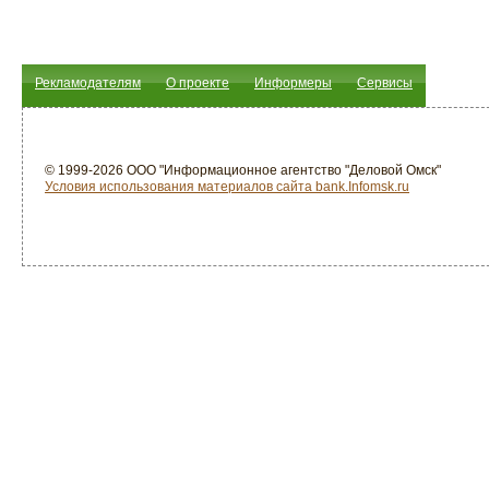
Рекламодателям
О проекте
Информеры
Сервисы
© 1999-2026 ООО "Информационное агентство "Деловой Омск"
Условия использования материалов сайта bank.Infomsk.ru