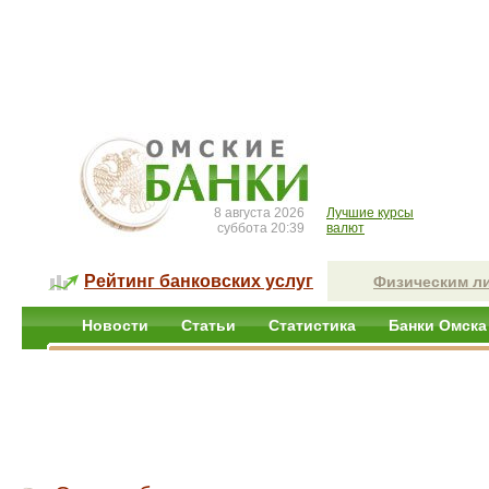
8 августа 2026
Лучшие курсы
суббота 20:39
валют
Рейтинг банковских услуг
Физическим л
Новости
Статьи
Статистика
Банки Омска