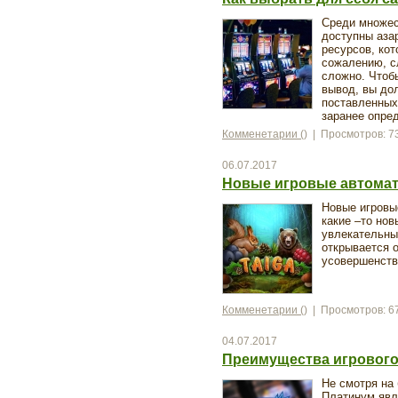
Среди множес
доступны аза
ресурсов, ко
сожалению, с
сложно. Чтоб
вывод, вы до
поставленных
заранее опре
Комменетарии ()
| Просмотров: 7
06.07.2017
Новые игровые автомат
Новые игровы
какие –то нов
увлекательны
открывается 
усовершенств
Комменетарии ()
| Просмотров: 6
04.07.2017
Преимущества игрового
Не смотря на
Платинум явл