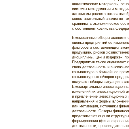
аналитические материалы, осно
системы методологии и методич
алгоритмы расчета показателей
сопоставительный анализ не тол
сравнивать экономическое сост
с состоянием хозяйства федера
Ежемесячные обзоры экономиче
оценки предприятий ее изменен
факторов и составляющих экон
продукцию, рисков хозяйственн
дисциплины, цен и издержек, п
Предприятия также оценивают с
свою деятельность и высказыва
конъюнктура в ближайшее врем
конъюнктурных обзоров предпри
получают обзоры ситуации в сво
Ежеквартальные инвестиционные
изменений их инвестиционной а
и привлечение инвестиционных 
направления и формы вложений,
или мотивация, источники фина
деятельности. Обзоры финансов
представляют оценки структуры 
формирования (финансирования)
деятельности, производительно