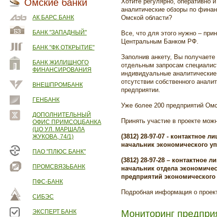
Омские банки
Хотите регулярно, оперативно
аналитические обзоры по фина
АК БАРС БАНК
Омской области?
БАНК "ЗАПАДНЫЙ"
Все, что для этого нужно – при
Центральным Банком РФ.
БАНК "ФК ОТКРЫТИЕ"
Заполнив анкету, Вы получаете
БАНК ЖИЛИЩНОГО
отдельным запросам специалис
ФИНАНСИРОВАНИЯ
индивидуальные аналитические 
отсутствии собственного анали
ВНЕШПРОМБАНК
предприятии.
ГЕНБАНК
Уже более 200 предприятий Омс
ДОПОЛНИТЕЛЬНЫЙ
Принять участие в проекте мож
ОФИС ПРИМСОЦБАНКА
(ЦО УЛ. МАРШАЛА
(3812) 28-97-07 - контактное 
ЖУКОВА, 74/1)
начальник экономического у
ПАО "ПЛЮС БАНК"
(3812) 28-97-28 – контактное
ПРОМСВЯЗЬБАНК
начальник отдела экономичес
предприятий экономического
ПФС-БАНК
Подробная информация о проек
СИБЭС
ЭКСПЕРТ БАНК
Мониторинг предпри