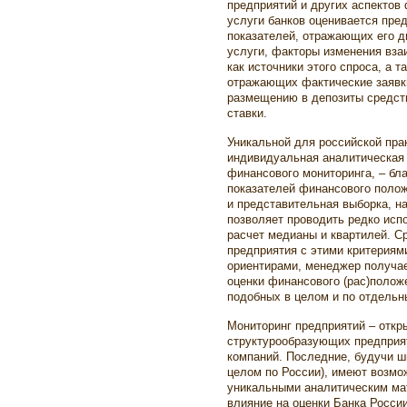
предприятий и других аспектов
услуги банков оценивается пре
показателей, отражающих его д
услуги, факторы изменения вза
как источники этого спроса, а 
отражающих фактические заявки
размещению в депозиты средст
ставки.
Уникальной для российской пра
индивидуальная аналитическая
финансового мониторинга, – бл
показателей финансового поло
и представительная выборка, на
позволяет проводить редко исп
расчет медианы и квартилей. С
предприятия с этими критериям
ориентирами, менеджер получа
оценки финансового (рас)полож
подобных в целом и по отдельн
Мониторинг предприятий – откр
структурообразующих предприят
компаний. Последние, будучи ш
целом по России), имеют возмо
уникальными аналитическим мат
влияние на оценки Банка Росси