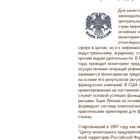
Для качест
законодате
центральны
стран миро
основных н
мониторинг
относящихс
сфере в целом, но и к нефинан
индустриальному, аграрному, с
прочим видам деятельности. В 
года, проводит мониторинг пре
осуществления операций рефин
занимается мониторингом предп
на основе его результатов регу
французских компаний. В США 
ориентированная на постоянное
служит основой успешно функц
рисками. Банк Японии на основ
формирует систему композитног
практическим ориентиром для 
страны.
Стартовавший в 1997 году как 
"Центр мониторинга предприяти
всей территории Российской Фе