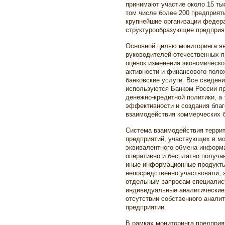
принимают участие около 15 тыс
том числе более 200 предприят
крупнейшие организации федер
структурообразующие предприят
Основной целью мониторинга яв
руководителей отечественных п
оценок изменения экономическо
активности и финансового поло
банковские услуги. Все сведени
используются Банком России п
денежно-кредитной политики, а
эффективности и создания бла
взаимодействия коммерческих б
Система взаимодействия терри
предприятий, участвующих в мо
эквивалентного обмена информа
оперативно и бесплатно получа
иные информационные продукты
непосредственно участвовали, 
отдельным запросам специалис
индивидуальные аналитические 
отсутствии собственного анали
предприятии.
В рамках мониторинга предпри