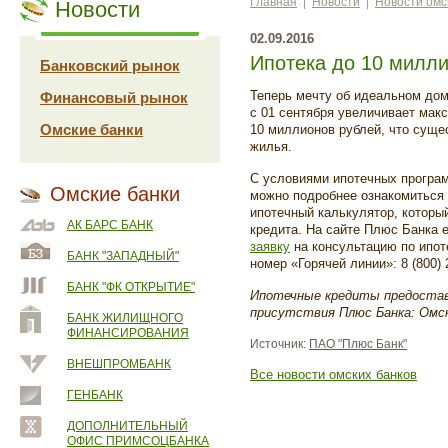
Главная
|
Новости
|
Новости омс
Новости
02.09.2016
Ипотека до 10 милли
Банковский рынок
Теперь мечту об идеальном до
Финансовый рынок
с 01 сентября увеличивает мак
Омские банки
10 миллионов рублей, что суще
жилья.
С условиями ипотечных програ
Омские банки
можно подробнее ознакомиться 
ипотечный калькулятор, которы
АК БАРС БАНК
кредита. На сайте Плюс Банка 
заявку
на консультацию по ипоте
БАНК "ЗАПАДНЫЙ"
номер «Горячей линии»: 8 (800) 
БАНК "ФК ОТКРЫТИЕ"
Ипотечные кредиты предостав
присутствия Плюс Банка: Омск
БАНК ЖИЛИЩНОГО
ФИНАНСИРОВАНИЯ
Источник:
ПАО "Плюс Банк"
ВНЕШПРОМБАНК
Все новости омских банков
ГЕНБАНК
ДОПОЛНИТЕЛЬНЫЙ
ОФИС ПРИМСОЦБАНКА