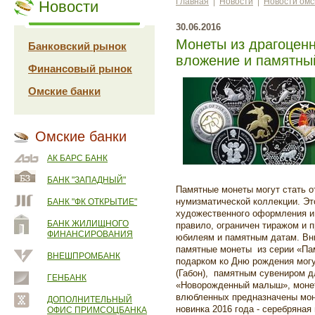
Главная
|
Новости
|
Новости омс
Новости
30.06.2016
Монеты из драгоцен
Банковский рынок
вложение и памятны
Финансовый рынок
Омские банки
Омские банки
АК БАРС БАНК
БАНК "ЗАПАДНЫЙ"
Памятные монеты могут стать 
нумизматической коллекции. Эт
БАНК "ФК ОТКРЫТИЕ"
художественного оформления и 
БАНК ЖИЛИЩНОГО
правило, ограничен тиражом и 
ФИНАНСИРОВАНИЯ
юбилеям и памятным датам. Вн
памятные монеты из серии «Па
ВНЕШПРОМБАНК
подарком ко Дню рождения могу
(Габон), памятным сувениром д
ГЕНБАНК
«Новорожденный малыш», монет
влюбленных предназначены мон
ДОПОЛНИТЕЛЬНЫЙ
новинка 2016 года - серебряна
ОФИС ПРИМСОЦБАНКА