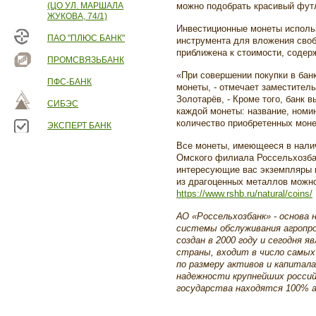
(ЦО УЛ. МАРШАЛА
можно подобрать красивый фут
ЖУКОВА, 74/1)
Инвестиционные монеты исполь
ПАО "ПЛЮС БАНК"
инструмента для вложения сво
приближена к стоимости, содер
ПРОМСВЯЗЬБАНК
«При совершении покупки в бан
ПФС-БАНК
монеты, - отмечает заместител
Золотарёв, - Кроме того, банк 
СИБЭС
каждой монеты: название, номи
количество приобретенных моне
ЭКСПЕРТ БАНК
Все монеты, имеющееся в нали
Омского филиала Россельхозба
интересующие вас экземпляры п
из драгоценных металлов можно
https://www.rshb.ru/natural/coins/
АО «Россельхозбанк» - основа
системы обслуживания агропро
создан в 2000 году и сегодня
страны, входит в число самых
по размеру активов и капитала
надежности крупнейших россий
государства находятся 100% а