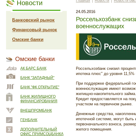
Главная
|
Новости
|
Новости омс
Новости
24.05.2016
Россельхозбанк сниз
Банковский рынок
военнослужащих
Финансовый рынок
Омские банки
Омские банки
АК БАРС БАНК
Россельхозбанк снизил процент
ипотека плюс" до уровня 11,5%
БАНК "ЗАПАДНЫЙ"
При поддержке федеральной го
БАНК "ФК ОТКРЫТИЕ"
военнослужащие имеют возмож
жилищно-накопительного займа
БАНК ЖИЛИЩНОГО
Кредит предоставляется на пок
ФИНАНСИРОВАНИЯ
участком на первичном рынке.
ВНЕШПРОМБАНК
Денежные средства, накопленн
ипотечной системе, могут быть
ГЕНБАНК
первоначального взноса, разме
жилого помещения.
ДОПОЛНИТЕЛЬНЫЙ
ОФИС ПРИМСОЦБАНКА