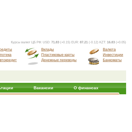
Курсы валют ЦБ РФ:
USD:
71.83
(+0.15) EUR:
87.21
(-0.12) KZT:
16.83
(+0.05)
редиты
Вклады
Валюта
потека
Пластиковые карты
Инвестиции
втокредит
Денежные переводы
Банкоматы
ьтации
Вакансии
О финансах