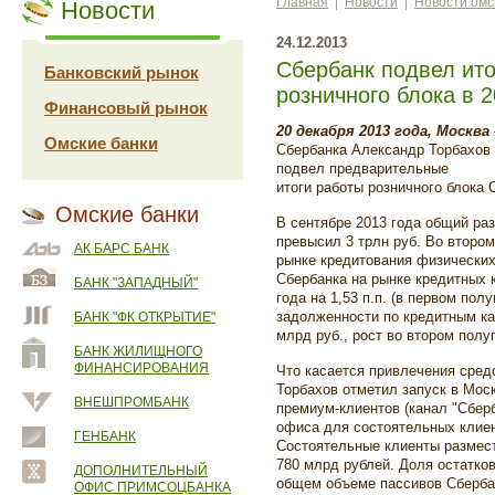
Главная
|
Новости
|
Новости омс
Новости
24.12.2013
Сбербанк подвел ито
Банковский рынок
розничного блока в 2
Финансовый рынок
20 декабря 2013 года, Москва
Омские банки
Сбербанка Александр Торбахов 
подвел предварительные
итоги работы розничного блока 
Омские банки
В сентябре 2013 года общий ра
превысил 3 трлн руб. Во втором
АК БАРС БАНК
рынке кредитования физических 
Сбербанка на рынке кредитных 
БАНК "ЗАПАДНЫЙ"
года на 1,53 п.п. (в первом полу
задолженности по кредитным кар
БАНК "ФК ОТКРЫТИЕ"
млрд руб., рост во втором полу
БАНК ЖИЛИЩНОГО
ФИНАНСИРОВАНИЯ
Что касается привлечения сред
Торбахов отметил запуск в Мос
ВНЕШПРОМБАНК
премиум-клиентов (канал "Сберб
офиса для состоятельных клиен
ГЕНБАНК
Состоятельные клиенты размест
780 млрд рублей. Доля остатко
ДОПОЛНИТЕЛЬНЫЙ
общем объеме пассивов Сбербан
ОФИС ПРИМСОЦБАНКА