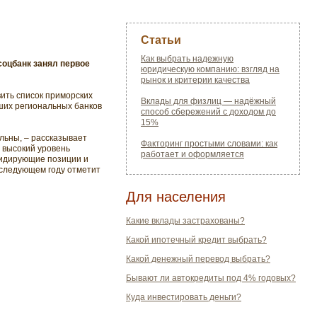
Статьи
Как выбрать надежную
соцбанк занял первое
юридическую компанию: взгляд на
рынок и критерии качества
вить список приморских
Вклады для физлиц — надёжный
ших региональных банков
способ сбережений с доходом до
15%
льны, – рассказывает
Факторинг простыми словами: как
а высокий уровень
работает и оформляется
лидирующие позиции и
 следующем году отметит
Для населения
Какие вклады застрахованы?
Какой ипотечный кредит выбрать?
Какой денежный перевод выбрать?
Бывают ли автокредиты под 4% годовых?
Куда инвестировать деньги?