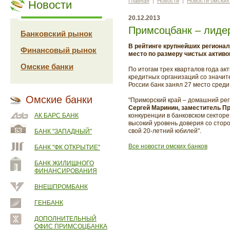
Главная
|
Новости
|
Новости омских
Новости
20.12.2013
Примсоцбанк – лидер
Банковский рынок
В рейтинге крупнейших регионал
Финансовый рынок
место по размеру чистых активо
Омские банки
По итогам трех кварталов года ак
кредитных организаций со значи
России банк занял 27 место среди
Омские банки
"Приморский край – домашний рег
Сергей Маринин, заместитель 
АК БАРС БАНК
конкуренции в банковском сектор
высокий уровень доверия со стор
свой 20-летний юбилей".
БАНК "ЗАПАДНЫЙ"
Все новости омских банков
БАНК "ФК ОТКРЫТИЕ"
БАНК ЖИЛИЩНОГО
ФИНАНСИРОВАНИЯ
ВНЕШПРОМБАНК
ГЕНБАНК
ДОПОЛНИТЕЛЬНЫЙ
ОФИС ПРИМСОЦБАНКА