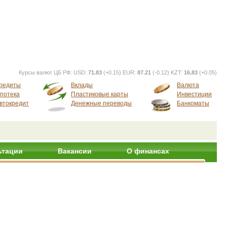
Курсы валют ЦБ РФ:
USD:
71.83
(+0.15) EUR:
87.21
(-0.12) KZT:
16.83
(+0.05)
редиты
Вклады
Валюта
потека
Пластиковые карты
Инвестиции
втокредит
Денежные переводы
Банкоматы
ьтации
Вакансии
О финансах