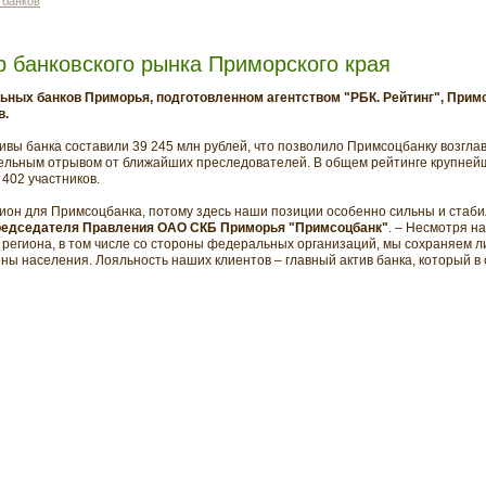
 банков
 банковского рынка Приморского края
ьных банков Приморья, подготовленном агентством "РБК. Рейтинг", Прим
в.
тивы банка составили 39 245 млн рублей, что позволило Примсоцбанку возгла
тельным отрывом от ближайших преследователей. В общем рейтинге крупней
 402 участников.
ион для Примсоцбанка, потому здесь наши позиции особенно сильны и стаби
Председателя Правления ОАО СКБ Приморья "Примсоцбанк"
. – Несмотря н
е региона, в том числе со стороны федеральных организаций, мы сохраняем 
оны населения. Лояльность наших клиентов – главный актив банка, который в